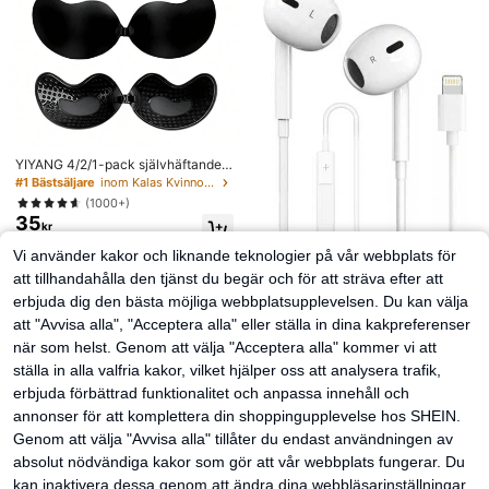
YIYANG 4/2/1-pack självhäftande r
ygglös push-up osynlig bh i silikon,
#1 Bästsäljare
inom Kalas Kvinnors klibbiga BH
tvättbar, med framknäppning, bröstf
(1000+)
örstärkande, hudvänliga kupor, pas
35
sar kupstorlek A–D, för sommarklän
kr
ning/rygglös klänning, bröllopstillbe
Vi använder kakor och liknande teknologier på vår webbplats för
hör, present till kvinnor till jul och All
a hjärtans dag
att tillhandahålla den tjänst du begär och för att sträva efter att
Lightning trådbundna hörlurar med
erbjuda dig den bästa möjliga webbplatsupplevelsen. Du kan välja
mikrofon och volymkontroll, kompa
#1 Bästsäljare
inom In-ear-hörlurar
tibla med , HiFi-stereo, brusreducer
att "Avvisa alla", "Acceptera alla" eller ställa in dina kakpreferenser
59
kr
ade, kompatibla med 14/13/12/11/X
när som helst. Genom att välja "Acceptera alla" kommer vi att
R/XS/X/8/7, stöder alla iOS-system.
Dessa Lightning trådbundna hörlura
ställa in alla valfria kakor, vilket hjälper oss att analysera trafik,
r är kompatibla med Apple-enheter,
erbjuda förbättrad funktionalitet och anpassa innehåll och
in-ear-design, med HiFi-baseffekt,
ett idealiskt val för pendling med 14
annonser för att komplettera din shoppingupplevelse hos SHEIN.
Plus/13/12/11 Pro Max.
Genom att välja "Avvisa alla" tillåter du endast användningen av
absolut nödvändiga kakor som gör att vår webbplats fungerar. Du
kan inaktivera dessa genom att ändra dina webbläsarinställningar,