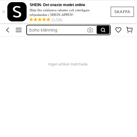
western outfit women
SHEIN- Det enaste modet online
×
squishies
Hitta fler exklusiva rabatter och ytterligare
SKAFFA
erbjudanden i SHEIN-APPEN!
festklänning bröllop
(3,526)
boho klänning
shorts dam
western outfit women
squishies
Ingen artikel matchade.