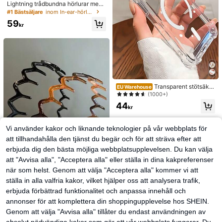
Lightning trådbundna hörlurar med
mikrofon och volymkontroll, kompa
#1 Bästsäljare
inom In-ear-hörlurar
tibla med , HiFi-stereo, brusreducer
59
ade, kompatibla med 14/13/12/11/X
kr
R/XS/X/8/7, stöder alla iOS-system.
Dessa Lightning trådbundna hörlura
r är kompatibla med Apple-enheter,
in-ear-design, med HiFi-baseffekt,
ett idealiskt val för pendling med 14
Plus/13/12/11 Pro Max.
Transparent stötsäker
EU Warehouse
t mobilskal med magnetisk adsorpti
(1000+)
on i magnetisk stil, kompatibelt med
44
17 Pro Max/17 Pro/17 Air/17/16 Pro
kr
Max/16 Pro/16 Plus/16 E/16/15 Pro
Max/15 Pro/15 Plus/15/14 Pro Max/
14 Pro/14 Plus/14/13 Pro Max/13/1
Vi använder kakor och liknande teknologier på vår webbplats för
3 Pro/13 Mini/12 Pro Max/12/12 Pr
att tillhandahålla den tjänst du begär och för att sträva efter att
o/12 Mini/11/11 Pro/11 Pro Max/Xs/
X/Xr/Xs Max/7 Plus/8 Plus/7g/8g, st
erbjuda dig den bästa möjliga webbplatsupplevelsen. Du kan välja
ötsäkra hörn, kompatibelt med, vår
att "Avvisa alla", "Acceptera alla" eller ställa in dina kakpreferenser
present, födelsedag, professionell, s
kolstart
när som helst. Genom att välja "Acceptera alla" kommer vi att
ställa in alla valfria kakor, vilket hjälper oss att analysera trafik,
2 st enkla stora vågformade hårban
erbjuda förbättrad funktionalitet och anpassa innehåll och
d för kvinnor, makeup-hårband, pla
#1 Bästsäljare
inom ABS Pannband
st, för vardagsbruk
annonser för att komplettera din shoppingupplevelse hos SHEIN.
(1000+)
Genom att välja "Avvisa alla" tillåter du endast användningen av
38
kr