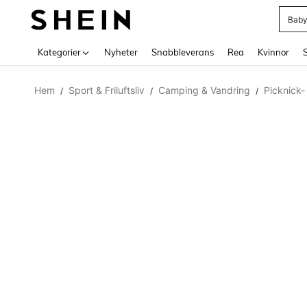
Baby
Use up 
Kategorier
Nyheter
Snabbleverans
Rea
Kvinnor
Hem
Sport & Friluftsliv
Camping & Vandring
Picknick
/
/
/