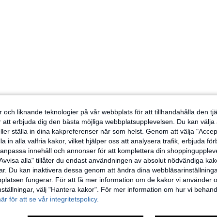
 och liknande teknologier på vår webbplats för att tillhandahålla den t
er att erbjuda dig den bästa möjliga webbplatsupplevelsen. Du kan välja a
ller ställa in dina kakpreferenser när som helst. Genom att välja "Accep
a in alla valfria kakor, vilket hjälper oss att analysera trafik, erbjuda fö
h anpassa innehåll och annonser för att komplettera din shoppingupple
Avvisa alla" tillåter du endast användningen av absolut nödvändiga kak
r. Du kan inaktivera dessa genom att ändra dina webbläsarinställning
latsen fungerar. För att få mer information om de kakor vi använder oc
inställningar, välj "Hantera kakor". För mer information om hur vi behand
här för att se vår integritetspolicy.