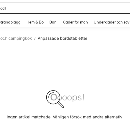
doll
and down arrow keys to navigate search Senaste sökning and sök och hitta. Pres
Strandplagg
Hem & Bo
Ban
Kläder för män
Underkläder och sov
- och campingkök
Anpassade bordstabletter
/
Ingen artikel matchade. Vänligen försök med andra alternativ.