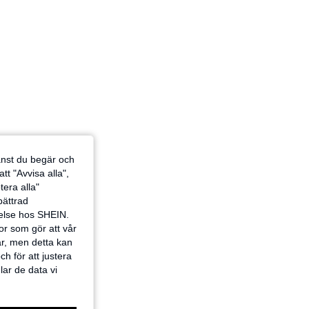
jänst du begär och
tt "Avvisa alla",
tera alla"
rbättrad
velse hos SHEIN.
or som gör att vår
ar, men detta kan
h för att justera
lar de data vi