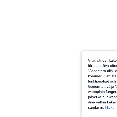
Vi använder kakor
för att sträva eft
"Acceptera alla" e
kommer vi att ställ
funktionalitet oc
Genom att välja "
webbplats fungera
påverka hur webbp
dina valfria kaka
samlar in,
klicka 