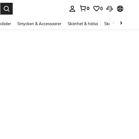
0
0
s Enter to select.
kläder
Smycken & Accessoarer
Skönhet & hälsa
Skor
Curve kläd