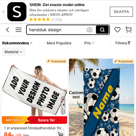
handduk
SHEIN- Det enaste modet online
×
personlig handduk
Hitta fler exklusiva rabatter och ytterligare
SKAFFA
erbjudanden i SHEIN-APPEN!
handduk design
(3,526)
handduk med bild
strand
Rekommendera
Mest Populära
Pris
Filtrera
handduk
Material
5
Spara 1kr
1 st anpassad fotobadhandduk för s
tranden – extra stor mjuk mikrofiber
84
kr
-1%
85kr