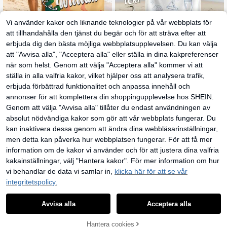
Vi använder kakor och liknande teknologier på vår webbplats för
att tillhandahålla den tjänst du begär och för att sträva efter att
En personlig strandhalsduk, tillgängl
erbjuda dig den bästa möjliga webbplatsupplevelsen. Du kan välja
ig för anpassning med ditt namn oc
87
kr
h foto. Med sin humoristiska design
att "Avvisa alla", "Acceptera alla" eller ställa in dina kakpreferenser
är den perfekt för användning på str
4
när som helst. Genom att välja "Acceptera alla" kommer vi att
anden, vid poolen och under strand
semestrar. Denna mångsidiga stran
1 st anpassad strandhandduk med n
ställa in alla valfria kakor, vilket hjälper oss att analysera trafik,
dhalsduk är idealisk för utomhusakt
amn, personlig poolhandduk, perso
114
erbjuda förbättrad funktionalitet och anpassa innehåll och
kr
iviteter och resor, och ger komfort u
nlig strandhandduk, personlig badh
nder fritid, solbad och avkoppling. E
andduk, presenthandduk, bokstavs
annonser för att komplettera din shoppingupplevelse hos SHEIN.
n unik present till henne, honom, för
kombinations-strandhandduk, lämp
Genom att välja "Avvisa alla" tillåter du endast användningen av
äldrar, flickvän eller pojkvän.
lig för svensexa, resor, semester, mo
rs dag-present, tärngåva, ett måste
absolut nödvändiga kakor som gör att vår webbplats fungerar. Du
kan inaktivera dessa genom att ändra dina webbläsarinställningar,
men detta kan påverka hur webbplatsen fungerar. För att få mer
information om de kakor vi använder och för att justera dina valfria
kakainställningar, välj "Hantera kakor". För mer information om hur
vi behandlar de data vi samlar in,
klicka här för att se vår
integritetspolicy.
1
0
6
Avvisa alla
Acceptera alla
Personaliserad anpassad strandhan
1 st personlig mikrofiberstrandhand
dduk, superabsorberande badhand
duk - Snabbtorkande ultrafin fiber,
Hantera cookies
82
94