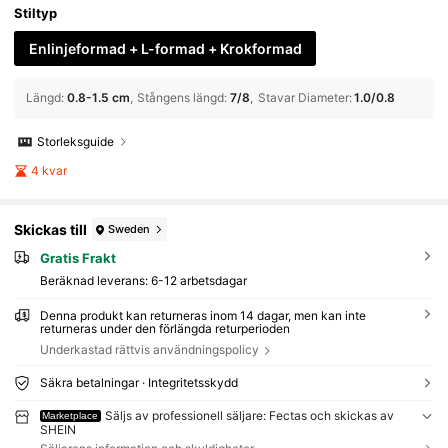
Stiltyp
Enlinjeformad + L-formad + Krokformad
Längd
:
0.8-1.5 cm
Stångens längd
:
7/8
Stavar Diameter
:
1.0/0.8
Storleksguide
4 kvar
Skickas till
Sweden
Gratis Frakt
Beräknad leverans:
6-12 arbetsdagar
Denna produkt kan returneras inom 14 dagar, men kan inte
returneras under den förlängda returperioden
Underkastad rättvis användningspolicy
Säkra betalningar · Integritetsskydd
Säljs av professionell säljare: Fectas och skickas av
Marketplace
SHEIN