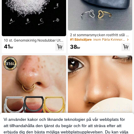
2 st sommarsmycken rostfritt stål n
äsa stud ring hjärtformad örhänge lä
#1 Bästsäljare
inom Pärla Kvinnors kroppssmycken
10 st. Genomskinlig Nosdubbar Utru
ppring piercing för kvinnor gyllene s
stning Med Rak Rektangel , L-forma
41
38
mycken
kr
kr
d Rektangel Och Böjd Rektangel , K
vinnors Daglig Bärbar Näsa Smyck
e
Vi använder kakor och liknande teknologier på vår webbplats för
SENLANSP 1 st. 316L rostfritt stål D
att tillhandahålla den tjänst du begär och för att sträva efter att
-formad dubbelskiktad nässeptumk
45
kr
erbjuda dig den bästa möjliga webbplatsupplevelsen. Du kan välja
lickare - Lämplig för näsring, brosk,