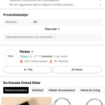
Säljarens information och skyldigheter
För att rapportera denna säljare och/eller produkt
Produktdetaljer
Material:
PE
Visa mer
Säkerhetsinformation och kontakter
291 Följare
4.71
Fectas
a***6
betalade
1 dag sedan
Säljare
d***2
följde
1 dag sedan
20K+ Sålda nyligen
1K+ Återköp
291 Följare
4.71
Följ
All Items
291 Följare
4.71
Du Kanske Också Gillar
Rekommendera
Skönhet
Kläder Accessoarer
Home & Living
291 Följare
4.71