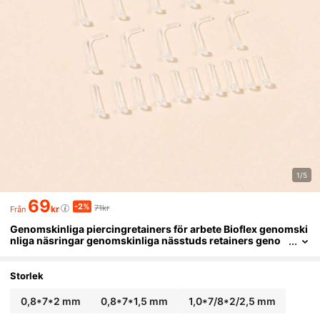
1/5
69
-2%
71kr
kr
Från
Genomskinliga piercingretainers för arbete Bioflex genomski
nliga näsringar genomskinliga nässtuds retainers geno
mskinlig näsretainer genomskinliga näsringar studs gen
omskinlig näspiercing
Storlek
0,8*7*2 mm
0,8*7*1,5 mm
1,0*7/8*2/2,5 mm