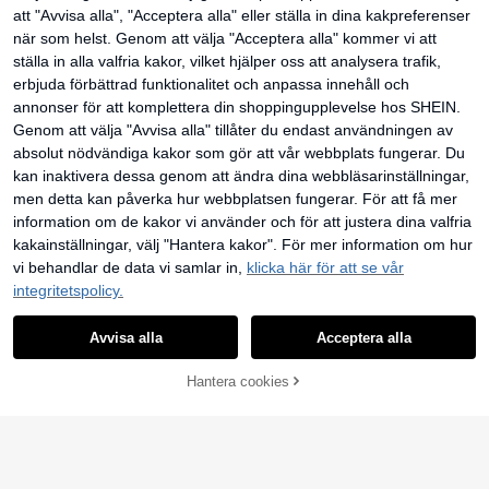
öronspiral, gångjärnsförsett segmen
att "Avvisa alla", "Acceptera alla" eller ställa in dina kakpreferenser
t, sömlösa Daith Conch-piercingsm
när som helst. Genom att välja "Acceptera alla" kommer vi att
ycken, 16G
3 st/set avslappnad sportig stil akry
l genomskinlig näsring, unisex, geno
ställa in alla valfria kakor, vilket hjälper oss att analysera trafik,
43
kr
mskinlig nässtud i plast, L-formad, l
erbjuda förbättrad funktionalitet och anpassa innehåll och
ämplig för arbetstillfällen, genomski
nlig nässtud, 20g, genomskinlig näs
annonser för att komplettera din shoppingupplevelse hos SHEIN.
ring, lämplig för arbetstillfällen, gen
Genom att välja "Avvisa alla" tillåter du endast användningen av
omskinlig nässtud, genomskinlig nä
sring, genomskinlig näsring, plastnä
absolut nödvändiga kakor som gör att vår webbplats fungerar. Du
sring, osynlig näsring retainer, geno
kan inaktivera dessa genom att ändra dina webbläsarinställningar,
mskinlig näsring spacer, näsring ret
ainer
men detta kan påverka hur webbplatsen fungerar. För att få mer
information om de kakor vi använder och för att justera dina valfria
kakainställningar, välj "Hantera kakor". För mer information om hur
vi behandlar de data vi samlar in,
klicka här för att se vår
5 st 316L rostfritt stål ihåligt hjärta
Nose Stud Set För Kvinnor Tjej, Hyp
41
integritetspolicy.
kr
oallergenicitet Nariz Pin Screw Bod
ye Piercing Smycken Lämpliga för
dagliga fester bärande
Avvisa alla
Acceptera alla
Hantera cookies
LÄGG TILL I VARUKORGEN
1 st premium näsring/örhänge i rostf
ritt stål med zirkonia-sten, sluten ru
#2 Bästsäljare
inom 18K Guldpläterad Näsring för kvinnor
nd design, sömlös fasad fattning, lä
50
mplig för dagligt bruk för män och k
kr
vinnor