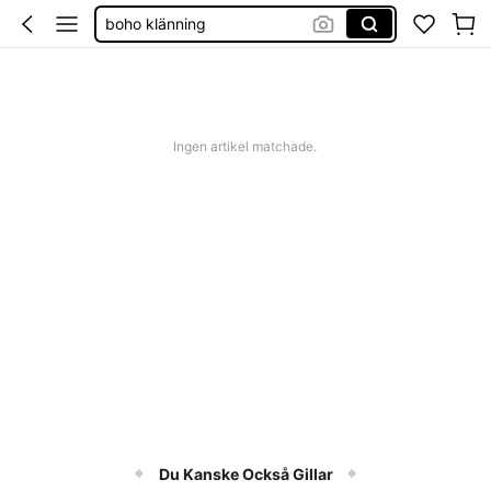
boho klänning
shorts dam
western outfit women
squishies
Ingen artikel matchade.
Du Kanske Också Gillar