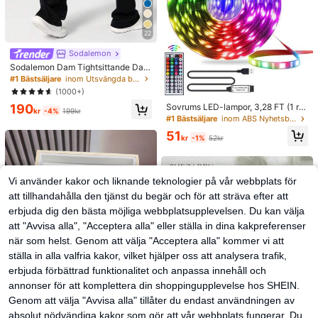
22
Sodalemon
Sodalemon Dam Tightsittande Dan
s Utsvängda Yoga Sportbyxor Stru
#1 Bästsäljare
inom Utsvängda ben Damsportbyxor
mpbyxor Svarta Vårbyxor
(1000+)
190
Sovrums LED-lampor, 3,28 FT (1 rul
kr
-4%
199kr
le)~98,42 FT (2 rullar) RGB LED Stri
#1 Bästsäljare
inom ABS Nyhetsbelysning
p-lampor med IR 44 nycklar fjärrko
51
ntroll, USB 5V LED Strip-lampor me
kr
-1%
52kr
d självhäftande baksida Justerbar f
ärg Sovrumsfestdekoration
Vi använder kakor och liknande teknologier på vår webbplats för
att tillhandahålla den tjänst du begär och för att sträva efter att
erbjuda dig den bästa möjliga webbplatsupplevelsen. Du kan välja
att "Avvisa alla", "Acceptera alla" eller ställa in dina kakpreferenser
när som helst. Genom att välja "Acceptera alla" kommer vi att
ställa in alla valfria kakor, vilket hjälper oss att analysera trafik,
erbjuda förbättrad funktionalitet och anpassa innehåll och
annonser för att komplettera din shoppingupplevelse hos SHEIN.
Genom att välja "Avvisa alla" tillåter du endast användningen av
absolut nödvändiga kakor som gör att vår webbplats fungerar. Du