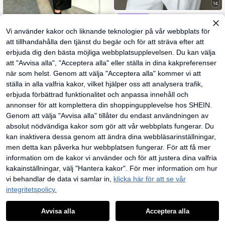
14
Elenzga
Elenzga Minimalistisk,
#Tidlös svart
EU Warehouse
Vi använder kakor och liknande teknologier på vår webbplats för
avslappnad stickad topp med korsri
118
Elenzga Damset i två
EU Warehouse
kr
ngning och nischdesign
att tillhandahålla den tjänst du begär och för att sträva efter att
delar för vår/sommar, stickad ärmlö
237
kr
s topp med spetskant och patchwor
erbjuda dig den bästa möjliga webbplatsupplevelsen. Du kan välja
k, raka vida byxor, avslappnat och e
att "Avvisa alla", "Acceptera alla" eller ställa in dina kakpreferenser
legant för pendling
när som helst. Genom att välja "Acceptera alla" kommer vi att
ställa in alla valfria kakor, vilket hjälper oss att analysera trafik,
erbjuda förbättrad funktionalitet och anpassa innehåll och
annonser för att komplettera din shoppingupplevelse hos SHEIN.
Genom att välja "Avvisa alla" tillåter du endast användningen av
absolut nödvändiga kakor som gör att vår webbplats fungerar. Du
kan inaktivera dessa genom att ändra dina webbläsarinställningar,
men detta kan påverka hur webbplatsen fungerar. För att få mer
information om de kakor vi använder och för att justera dina valfria
kakainställningar, välj "Hantera kakor". För mer information om hur
vi behandlar de data vi samlar in,
klicka här för att se vår
integritetspolicy.
1
4
0
#Enfärgad Bodycon-klänning
Avvisa alla
Acceptera alla
Elenzga Ny ankomst f
#Affärsmässig casual
EU Warehouse
yrkantig halsringning ärmlös texture
219
Elenzga Elegant mode
EU Warehouse
kr