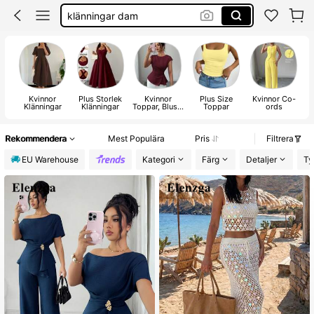
klänningar dam
festklänning
bikini
Kvinnor
Plus Storlek
Kvinnor
Plus Size
Kvinnor Co-
Klänningar
Klänningar
Toppar, Blusar
Toppar
ords
J
& T-shirt
Rekommendera
Mest Populära
Pris
Filtrera
EU Warehouse
Kategori
Färg
Detaljer
Ty