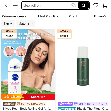
deo roll on
مزيل عرق رجالي
Rekommendera
Mest Populära
Pris
Filtrera
rituals
Typ
Material
deodorant dam
Spara 1kr
FLYING DRAGON
SHEIN BEAUTY - BRANDS
Nivea Pearl Body Rolling Gel Antipe
Rituals The Ritual Of J
EU Warehouse