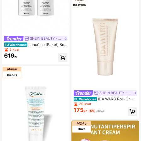
SHEIN BEAUTY - BRANDS
Lancôme [Paket] Bor
EU Warehouse
åge deodorant roll-on 50 ml x 2
5 kvar
619
kr
SHEIN BEAUTY - BRANDS
IDA WARG Roll-On De
EU Warehouse
odorant Intense Nutrition 50 ml
29 kvar
175
kr
-5%
186kr