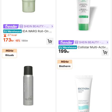
SHEIN BEAUTY - BRANDS
IDA WARG Roll-On An
EU Warehouse
tiperspirant Hydrating 50 ml
27 kvar
173
kr
-6%
185kr
SHEIN BEAUTY - BRANDS
Collistar Multi-Active
EU Warehouse
199
Deodorant Cream 24 Hrs 75 ml
kr