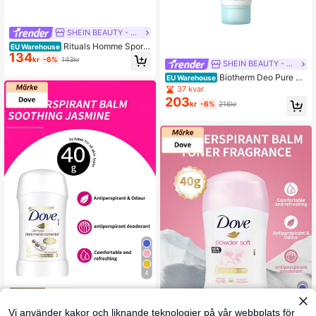
SHEIN BEAUTY - BRANDS
Rituals Homme Sport
EU Warehouse
134
24h Anti-Perspirant Spray 200 ml
kr
-6%
143kr
SHEIN BEAUTY - BRANDS
Biotherm Deo Pure Cr
EU Warehouse
eam Moisturizer 75 ml
37 kvar
203
kr
-6%
216kr
4
Dove
Dove 1 flaska 40 g antiperspirantsti
Vi använder kakor och liknande teknologier på vår webbplats för