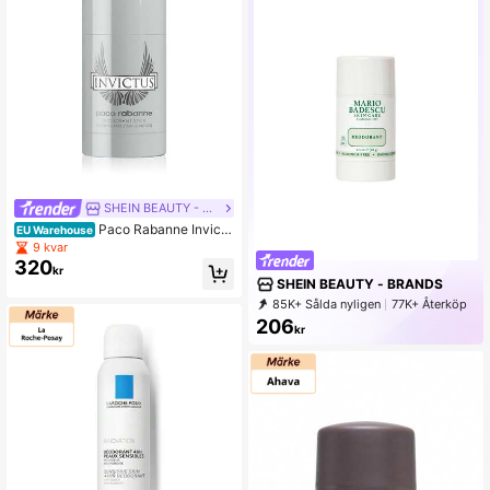
SHEIN BEAUTY - BRANDS
Paco Rabanne Invictu
EU Warehouse
s Stick Deodorant 75 ml
9 kvar
320
kr
SHEIN BEAUTY - BRANDS
85K+ Sålda nyligen
77K+ Återköp
176K Prenumeration
206
kr