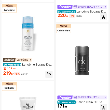
SHEIN BEAUTY - BRANDS
Lancôme Bocage Deo
EU Warehouse
220
dorant Cream 50 ml
kr
-5%
234kr
Lancôme
Lancôme Borage Deo
EU Warehouse
dorant Roll-On 50 ml
10 kvar
219
kr
-6%
234kr
SHEIN BEAUTY - BRANDS
Calvin Klein CK Be De
EU Warehouse
171
odorant Stick 75 ml
kr