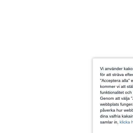
Vi använder kakor
för att sträva eft
"Acceptera alla" e
kommer vi att ställ
funktionalitet oc
Genom att välja "
webbplats fungera
påverka hur webbp
dina valfria kaka
samlar in,
klicka 