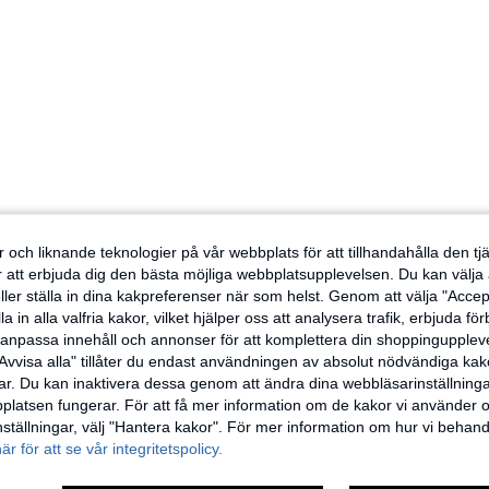
 och liknande teknologier på vår webbplats för att tillhandahålla den t
er att erbjuda dig den bästa möjliga webbplatsupplevelsen. Du kan välja a
ller ställa in dina kakpreferenser när som helst. Genom att välja "Accep
a in alla valfria kakor, vilket hjälper oss att analysera trafik, erbjuda fö
h anpassa innehåll och annonser för att komplettera din shoppingupple
Avvisa alla" tillåter du endast användningen av absolut nödvändiga kak
r. Du kan inaktivera dessa genom att ändra dina webbläsarinställning
latsen fungerar. För att få mer information om de kakor vi använder oc
inställningar, välj "Hantera kakor". För mer information om hur vi behand
här för att se vår integritetspolicy.