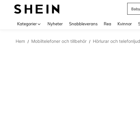
Baby
Use up 
Kategorier
Nyheter
Snabbleverans
Rea
Kvinnor
Hem
Mobiltelefoner och tillbehör
Hörlurar och telefonlju
/
/