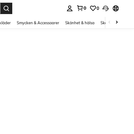
0
0
s Enter to select.
kläder
Smycken & Accessoarer
Skönhet & hälsa
Skor
Curve kläd