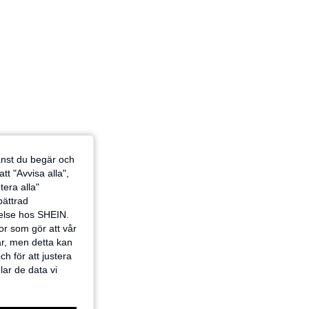
jänst du begär och
tt "Avvisa alla",
tera alla"
rbättrad
velse hos SHEIN.
or som gör att vår
ar, men detta kan
h för att justera
lar de data vi