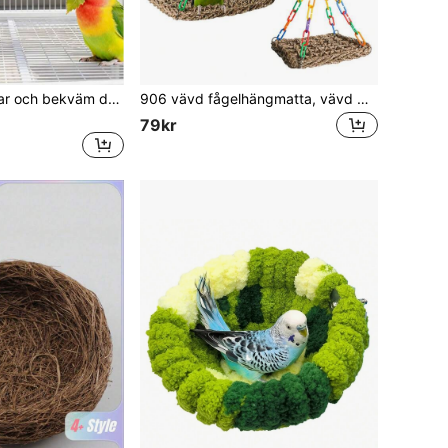
Papegojbo, hållbar och bekväm design, högkvalitativa material, rymlig interiör, lämplig för papegojor, heminredning husdjurstillbehör, hamsterhängande säng, fågelleksaker, fågelholk, fågelbo, fågelplyschleksaker, hamsterhängande säng, fågelbur, fågeltillbehör, fågelholk, papegojleksaker, musbur, tillbehör till fågelsittpinnar, fågelbad, fågelsittpinnar, fågelskådning, fågelspel, nymfparakit, papegojleksaker, papegojbur
906 vävd fågelhängmatta, vävd gräsfågelhängmatta leksaker med justerbara kedjeringar, Four Seasons Pet Swing Bed, Bekvämt tillbehör för hängbo, papegojleksaker, klätternät, Four Seasons Hammock
79kr