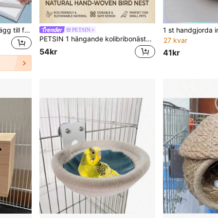
5/10/20 st engångsunderlägg till fågelbur, absorberande underlägg i non-woven-tyg för botten av papegojbur, förtjockade rengöringsplattor för fågelspillning
PETSIN
PETSIN 1 hängande kolibribonäste, handvävt fågelhus, sfäriskt fågelskydd för utomhusbruk, lämpligt för trädgårdar, terrasser och gräsmattor
27 kvar
54kr
41kr