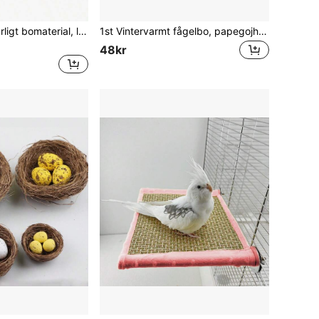
1 st. blandat naturligt bomaterial, lämplig för fågelbon, bounderlag för fågelbobyggande och skydd, fågelbounderlag av hibiskus.
1st Vintervarmt fågelbo, papegojhushängmatta, fågelbur, plyschfågelgömställe, lämplig för hamstrar, papegojor, kakaduor, parakiter, kärleksfåglar, kakatier
48kr