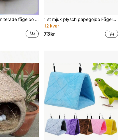
1 st handgjorda imiterade fågelbo Trädgårdsdekoration, tjockt vävt brunt gräs fågelbo för husdjursfåglar eller papegojor
1 st mjuk plysch papegojbo Fågelbur övervintringsdyna, tjock & varm, skogsgrön
12 kvar
73kr