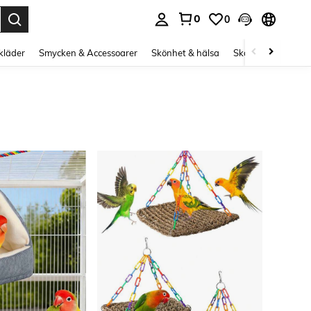
0
0
s Enter to select.
kläder
Smycken & Accessoarer
Skönhet & hälsa
Skor
Curve kläd