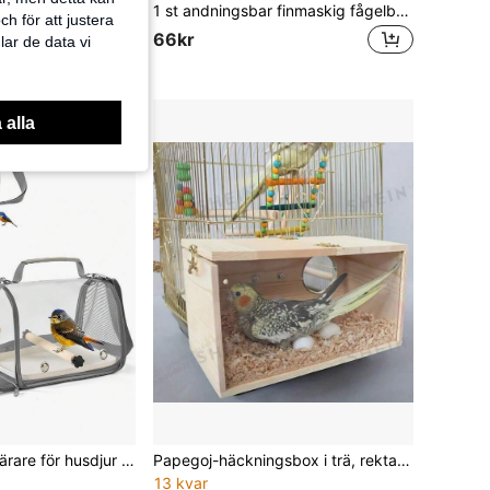
1 st papegojvarmt bo, förtjockat plyschisolerat vinterbo för husdjur
1 st andningsbar finmaskig fågelbursskydd med dragkedjedesign, fröfångare, anti-flygfjädrar och anti-spill frö, justerbar burkjol, insekts- och dammskyddande burtillbehör för undulat, älskfågel, nymfparakit och hamsterbur, för alla säsonger
h för att justera
66kr
lar de data vi
 alla
Bärbar resebur/bärare för husdjur (med bricka), genomskinlig axelväska för fågelbur, andningsbar och bekväm, lämplig för fåglar, papegojor, kakaduor och små reptiler, med sittpinne och mjuk dyna
Papegoj-häckningsbox i trä, rektangulärt fågelhus, utomhus fågelbo i trä, sittpinne för husdjurspapegoja
13 kvar