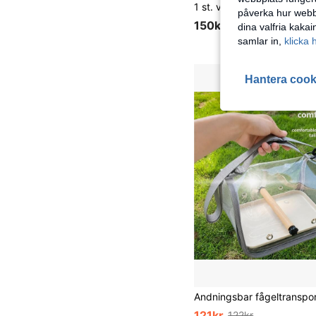
påverka hur webbp
150kr
dina valfria kaka
samlar in,
klicka 
Hantera cook
121kr
122kr