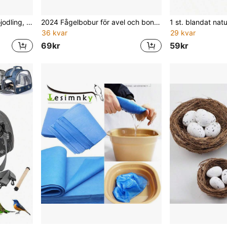
1 träigångsbås för papegojodling, kläckningsbo, vertikalt fågelbo, isolerad boplåda, fågelodlingsbur, lämplig för nyckelhackor och parfåglar, tillbehör till fågelbur, husdjurstillbehör, transparent tittfönster, kan användas för olika fåglar och parfåglar
2024 Fågelbobur för avel och boning, lämplig för kanariefåglar, turturduvor, små papegojor, parakiter, dropshipping stöds
36 kvar
29 kvar
69kr
59kr