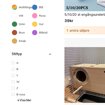
Multifärgad
Blå
Vitt
Rosa
39kr
Grön
Gul
1
andra säljare
Brun
Blåröd
Khaki
Stiltyp
A
B
Y
W
Z
B-rosa
Visa Mer