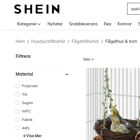
balk
Use up 
Kategorier
Nyheter
Snabbleverans
Rea
Kvinnor
Hem
Husdjurstillbehör
Fågeltillbehör
Fågelhus & bon
/
/
/
Filtrera
Mer
Material
Polyester
Trä
Sugrör
WPC
Fabrik
ABS
Visa Mer