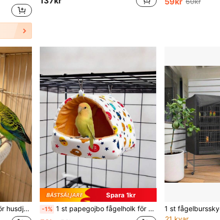
137kr
59kr
60kr
Spara 1kr
 undulor m.m., fin present till fågelälskare, Halloween-present, lärardagspresent
1 st papegojbo fågelholk för fyra årstider hållbar mysig design högkvalitativa material rymlig interiör för papegojor heminredning husdjurstillbehör
-1%
21 kvar