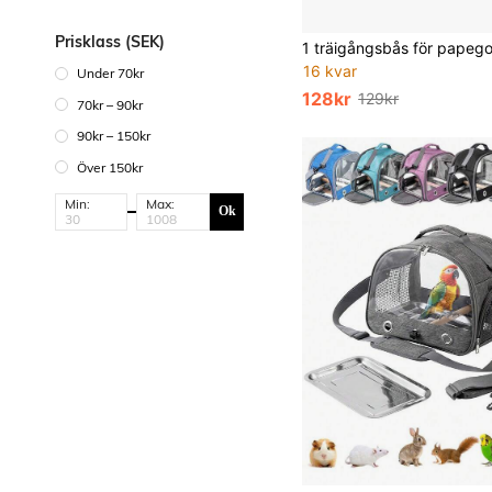
Prisklass (SEK)
16 kvar
Under 70kr
128kr
129kr
70kr – 90kr
90kr – 150kr
Över 150kr
Min:
Max:
Ok