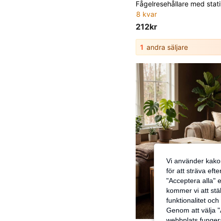
8 kvar
212kr
1
andra säljare
Vi använder kakor
för att sträva eft
"Acceptera alla" e
kommer vi att ställ
funktionalitet oc
Genom att välja "
webbplats fungera