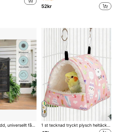
52kr
6
1 st fågelbursskydd, universellt fågelbursskydd för husdjur, mörkläggningsbart andningsbart myggnät, vattentätt och dammtät, lämplig för fågelburar på natten, även lämplig för katter, illrar, kakaduor, papegojor och smådjur på natten.
1 st tecknad tryckt plysch heltäckande triangelhängmatta sovsäck för papegojor hamstrar små fåglar höst vinter