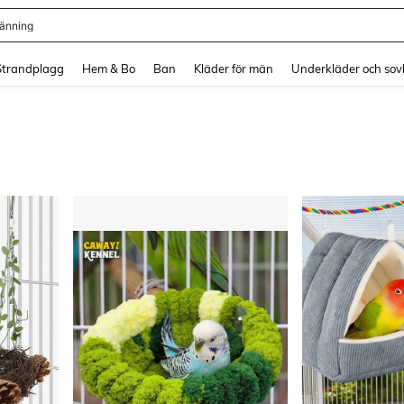
länning
and down arrow keys to navigate search Senaste sökning and sök och hitta. Pres
Strandplagg
Hem & Bo
Ban
Kläder för män
Underkläder och sov