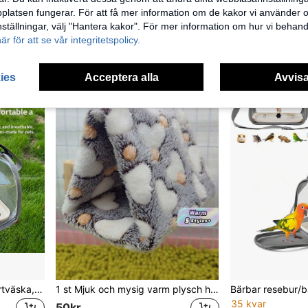
1 st. varm avelslåda för undulater, fågelholk i trä, tillbehör och tillbehör till fågelburar, hängande fågelbo, kläckningslåda
1 st hållbart grisformat papegojbo, lämpligt för turturduvor, kycklingar, papegojor och andra fåglar, hängande fågelholkdekorationstillbehör
latsen fungerar. För att få mer information om de kakor vi använder oc
40 kvar
1 kvar
inställningar, välj "Hantera kakor". För mer information om hur vi behand
126kr
56kr
här för att se vår integritetspolicy.
ies
Acceptera alla
Avvisa
Andningsbar fågeltransportväska, transparent papegojväska, handhållen ryggsäck med stor kapacitet och bärbar fågelbur
1 st Mjuk och mysig varm plysch hjärtmönster Triangel Hängmatta fågelbo, lämplig för cockatiel, papegojor och andra små-medelstora papegojor att sova, vila, leka. Flera storlekar och färgalternativ, avtagbar metallkrok för rengöring, tillämplig för höst och vinter
35 kvar
50kr