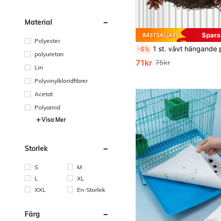
Material
Spara
Polyester
1 st. vävt hängande papegojfågelbo av sjögräs, lämpligt för fågelbur eller
-5%
polyuretan
71kr
75kr
Lin
Polyvinylkloridfibrer
Acetat
Polyamid
Visa Mer
Storlek
S
M
L
XL
XXL
En-Storlek
Färg