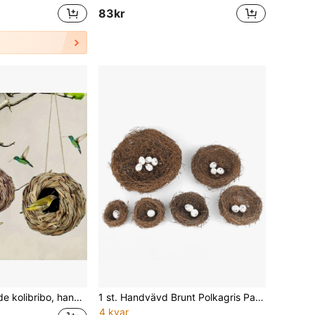
83kr
 fågelskydd för utomhusbruk, lämplig för trädgård, uteplats, gräsmatta
1 st. Handvävd Brunt Polkagris Padda Krans Fågelhus Med Pärl Papegoja Nest För Föder upp & Dekorationer , Utomhus Balkong Sparv Nest , Fågelbur Tillgänglig I Olika storlekar
4 kvar