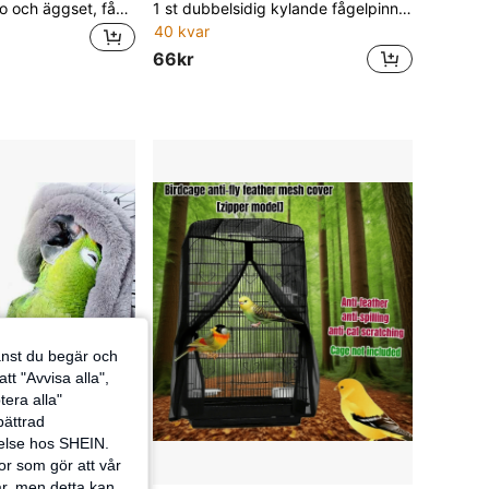
Realistiskt fågelbo och äggset, fågelbo, litet fågelbo, påskägg, påsktillbehör, mjuka dekorationstillbehör, vaktelägg, fågelägg, färgade skumägg, gör-det-själv-kransdekor, prickiga duvägg, realistiska duvägg, handvävt fågelbo för trädgårdsdekor, miniatyrlandskapsdekor, fågelholk för utomhusbruk
1 st dubbelsidig kylande fågelpinne och papegojhängmatta, naturlig sommarmatta i rotting & bubblig mjuk plusch, monterbar burplatta, mjuk sovplatta och hoppplattform för undulat, nymfparakit, undulat och små undulater, burtillbehör
40 kvar
66kr
jänst du begär och
tt "Avvisa alla",
tera alla"
rbättrad
velse hos SHEIN.
or som gör att vår
ar, men detta kan