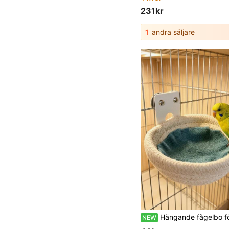
231kr
1
andra säljare
Hängande fågelbo för husdjur i bomullsrep, handvävd repgrotta och häckningsbur, multifunktionellt bo för små till medelstora fåglar, perfekt för tamfåglar, enkel installation, lämplig för kakaduor, papegojor, älskungskarls,
NEW