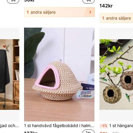
142kr
1
andra säljare
1
andra säljare
1 st fågelbursskydd, skuggad och andningsbar burmyggnät, vattentät och dammtät för fågelbur på natten
1 st handvävd fågelbobädd i halm med UFO-formad kupoldesign, tillverkad av vassmaterial med bra värmeisoleringseffekt, sovsäck för papegojor lämplig för persikoansiktade turturduvor, undulater, kan användas både inomhus och utomhus
1 st hängande kolibribo, handvävd fågelholk, sfäriskt
-1%