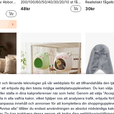
Fågelresehållare med stativ Abborre, Andningsbar fågelhållare Papegojhållare för vandring, fågelmamma
200/100/60/50/40/30/20/10 st fågelbursmattor, vattentäta och läckagesäkra brickfoder, stora bottenpapper för papegojebur, förtjockade absorberande mattor, lämpliga för avfallsmattor till reptilbur/hamster/ödla/orm, hygien- och rengöringstillbehör för husdjur, steriliserade och redo att användas
48kr
30kr
 och liknande teknologier på vår webbplats för att tillhandahålla den t
er att erbjuda dig den bästa möjliga webbplatsupplevelsen. Du kan välja a
ller ställa in dina kakpreferenser när som helst. Genom att välja "Accep
a in alla valfria kakor, vilket hjälper oss att analysera trafik, erbjuda fö
h anpassa innehåll och annonser för att komplettera din shoppingupple
Avvisa alla" tillåter du endast användningen av absolut nödvändiga kak
r. Du kan inaktivera dessa genom att ändra dina webbläsarinställning