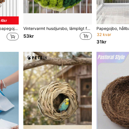
 4kr
 inomhusbruk, varmt fågelbo
Vintervarmt husdjursbo, lämpligt för fågelburar med hängande design, lämpligt för papegojor, hamstrar och igelkottar, praktisk husdjursgåva
32 kvar
53kr
31kr