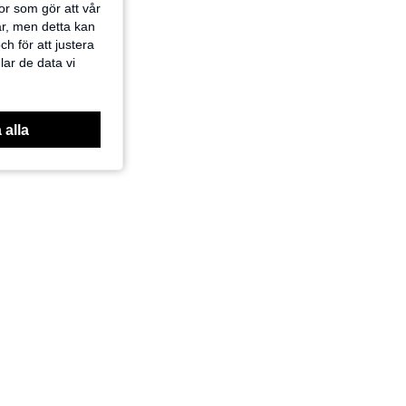
or som gör att vår
ar, men detta kan
h för att justera
lar de data vi
 alla