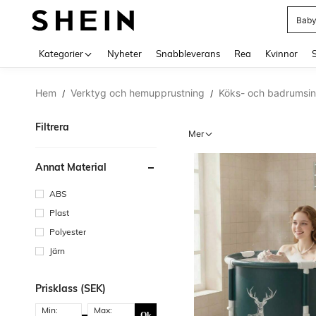
Baby
Use up 
Kategorier
Nyheter
Snabbleverans
Rea
Kvinnor
Hem
Verktyg och hemupprustning
Köks- och badrumsin
/
/
Filtrera
Mer
Annat Material
ABS
Plast
Polyester
Järn
Prisklass (SEK)
Min:
Max:
Ok