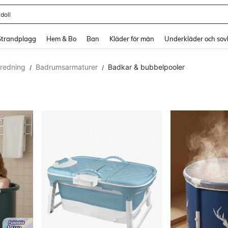
doll
and down arrow keys to navigate search Senaste sökning and sök och hitta. Pres
Strandplagg
Hem & Bo
Ban
Kläder för män
Underkläder och sov
redning
Badrumsarmaturer
Badkar & bubbelpooler
/
/