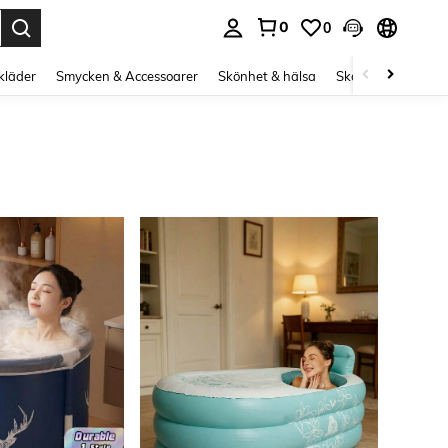
0
0
s Enter to select.
kläder
Smycken & Accessoarer
Skönhet & hälsa
Skor
Curve kläd