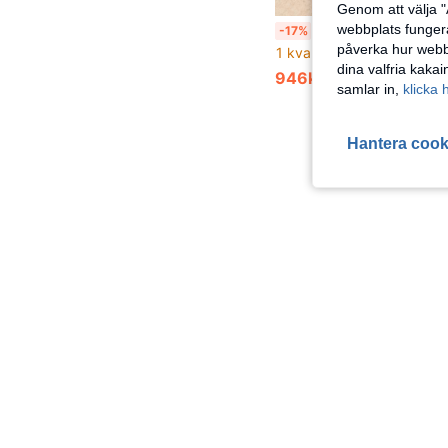
Genom att välja "
Uppblåsbar pool, 3-lagers design, flera storlekar, stor kapacitet, multifunktionell, markpool, uteplatsbassäng, lämplig för trädg
webbplats fungera
-17%
påverka hur webbp
1 kvar
dina valfria kaka
946kr
1 153kr
samlar in,
klicka 
Hantera cook