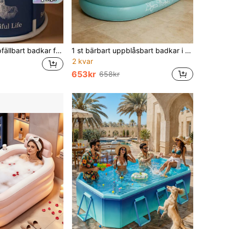
1 st portabelt hopfällbart badkar för vuxna, varmt och kallt bad, lämpligt för både inomhus- och utomhusbruk, fristående isolerat badkar, duschbadkar, badrumstillbehör, badrumsverktyg
1 st bärbart uppblåsbart badkar i PVC, varmvattenbadkar, hopfällbart badkar, fristående badkar, lämpligt för inomhus- eller utomhusbruk, lätt att blåsa upp och tömma, ingen pump medföljer
2 kvar
653kr
658kr