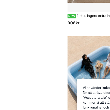
1 st 4-lagers extra hög uppblåsbar badkar, helkroppsbad för vuxna, förtjockat läckagesäkert PVC uppblåsbart badkar med kudde och nackstöd, stort portabelt hopfällbart spabad, varmvattenbadk
NEW
908kr
Vi använder kakor
för att sträva eft
"Acceptera alla" e
kommer vi att ställ
funktionalitet oc