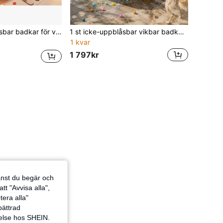
 förtjockat slitstarkt material, lätt att förvara och snabb installation, platsbesparande design, lämpligt för avslappnande bad i badrummet
1 st icke-uppblåsbar vikbar badkar, 70,9 tum bärbart vikbart vuxenbadkar med robust stödfram, lätt att installera fristående badkar, utrymmesbesparande vikbart badkar för hem, badrum, duschrum, lägenhet, spa, isbad, avslappning
1 kvar
1 797kr
jänst du begär och
tt "Avvisa alla",
tera alla"
rbättrad
velse hos SHEIN.