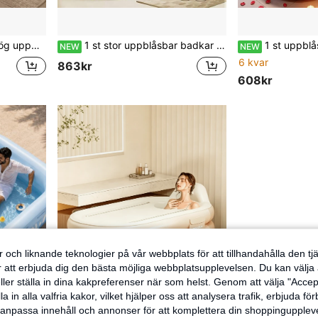
ar, lämpligt för litet badrum inomhus för avslappning i hemmet
1 st stor uppblåsbar badkar med luftpump – vuxenstorlek i slitstarkt material för avkoppling hemma – portabelt badkar för uteplats och badrum, lättstädat badkar för avkopplande bad, elegant rektangulärt kar
1 st uppblåsbar badkar för vuxna, hopfällbart och portabelt hemmabadkar med bekvämt ryggstöd,
NEW
NEW
6 kvar
863kr
608kr
 och liknande teknologier på vår webbplats för att tillhandahålla den t
er att erbjuda dig den bästa möjliga webbplatsupplevelsen. Du kan välja a
ller ställa in dina kakpreferenser när som helst. Genom att välja "Accep
a in alla valfria kakor, vilket hjälper oss att analysera trafik, erbjuda fö
h anpassa innehåll och annonser för att komplettera din shoppingupple