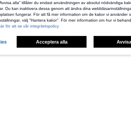
Avvisa alla" tillåter du endast användningen av absolut nödvändiga kak
ård, fest, balkong, hem, sommarfest, vikbar, present
1 st uppblåsbar badkar, förtjockat portabelt förvaringsbadkar, isbad, ångbadkar, badrumsdekoration, höstdekoration, badrumstillbehör, back to school-säsong
r. Du kan inaktivera dessa genom att ändra dina webbläsarinställning
NEW
latsen fungerar. För att få mer information om de kakor vi använder oc
874kr
inställningar, välj "Hantera kakor". För mer information om hur vi behand
här för att se vår integritetspolicy.
1
Totalt 1 Sidor
ies
Acceptera alla
Avvisa