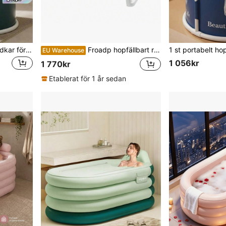
1 st bärbart hopfällbart badkar för vuxna, isbad varmt och kallt badkar, utomhus inomhus spabad, fristående badkar med temperaturhållning, duschbadkar badrum badrumstillbehör badrumsverktyg
Froadp hopfällbart resebadkar med avtagbart lock, tvålkopp, massagerullar för vuxna, mobilt badkar för litet badrum
EU Warehouse
1 056kr
1 770kr
Etablerat för 1 år sedan