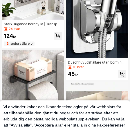
Stark sugande hörnhylla | Transpar
ent akryl badrumshörnhylla | Borrfri
24 kvar
badrumsförvaring
124
kr
3
andra säljare
Duschhuvudshållare utan borrning,
justerbar självhäftande bas för dusc
10 kvar
hhandtag, duschkonsol för badrum
45
kr
Vi använder kakor och liknande teknologier på vår webbplats för
att tillhandahålla den tjänst du begär och för att sträva efter att
Plast toalettpappershållare, väggm
erbjuda dig den bästa möjliga webbplatsupplevelsen. Du kan välja
onterad plastställning för badrum, b
52
kr
orrfri självhäftande pappershållare,
att "Avvisa alla", "Acceptera alla" eller ställa in dina kakpreferenser
toalettpappersrullehållare, multifun