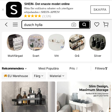
badrum
SHEIN- Det enaste modet online
×
Hitta fler exklusiva rabatter och ytterligare
badrums hyllor
SKAFFA
erbjudanden i SHEIN-APPEN!
(3,526)
dusch hylla
badrumshylla
duschhylla
badrum
Multifärgad
Svart
Vitt
Grå
Silver
Rekommendera
Mest Populära
Pris
Filtrera
EU Warehouse
Färg
Material