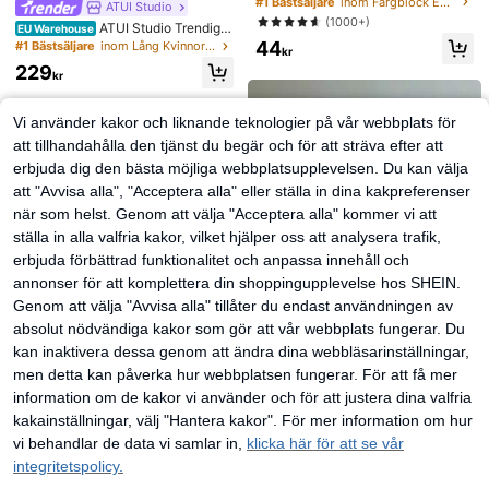
#1 Bästsäljare
inom Färgblock Enkla telefonskal
ATUI Studio
on i magnetisk stil, kompatibelt med
(1000+)
ATUI Studio Trendig r
17 Pro Max/17 Pro/17 Air/17/16 Pro
EU Warehouse
andig stickad klänning för kvinnor,
44
Max/16 Pro/16 Plus/16 E/16/15 Pro
#1 Bästsäljare
inom Lång Kvinnors tröjklänningar
kr
sommar
Max/15 Pro/15 Plus/15/14 Pro Max/
229
14 Pro/14 Plus/14/13 Pro Max/13/1
kr
3 Pro/13 Mini/12 Pro Max/12/12 Pr
o/12 Mini/11/11 Pro/11 Pro Max/Xs/
X/Xr/Xs Max/7 Plus/8 Plus/7g/8g, st
Vi använder kakor och liknande teknologier på vår webbplats för
ötsäkra hörn, kompatibelt med, vår
att tillhandahålla den tjänst du begär och för att sträva efter att
present, födelsedag, professionell, s
kolstart
erbjuda dig den bästa möjliga webbplatsupplevelsen. Du kan välja
att "Avvisa alla", "Acceptera alla" eller ställa in dina kakpreferenser
när som helst. Genom att välja "Acceptera alla" kommer vi att
ställa in alla valfria kakor, vilket hjälper oss att analysera trafik,
erbjuda förbättrad funktionalitet och anpassa innehåll och
annonser för att komplettera din shoppingupplevelse hos SHEIN.
Genom att välja "Avvisa alla" tillåter du endast användningen av
absolut nödvändiga kakor som gör att vår webbplats fungerar. Du
kan inaktivera dessa genom att ändra dina webbläsarinställningar,
men detta kan påverka hur webbplatsen fungerar. För att få mer
information om de kakor vi använder och för att justera dina valfria
39
2 st enkla stora vågformade hårban
kakainställningar, välj "Hantera kakor". För mer information om hur
d för kvinnor, makeup-hårband, pla
#1 Bästsäljare
inom ABS Pannband
#Blomsterfestglädje
st, för vardagsbruk
vi behandlar de data vi samlar in,
klicka här för att se vår
(1000+)
Blommig ihålig vävd v
EU Warehouse
integritetspolicy.
38
irkad väska, boho strandväska för k
#1 Bästsäljare
inom Årgång Kvinnor Top Handtag Väskor
kr
vinnor, premium plisserad handväsk