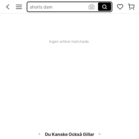
shorts dam
western outfit women
squishies
Ingen artikel matchade.
Du Kanske Också Gillar