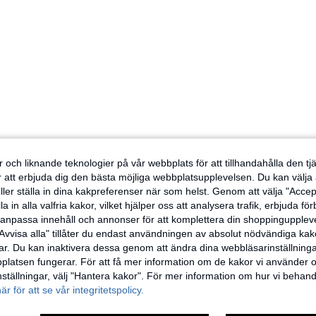
 och liknande teknologier på vår webbplats för att tillhandahålla den t
er att erbjuda dig den bästa möjliga webbplatsupplevelsen. Du kan välja a
ller ställa in dina kakpreferenser när som helst. Genom att välja "Accep
a in alla valfria kakor, vilket hjälper oss att analysera trafik, erbjuda fö
h anpassa innehåll och annonser för att komplettera din shoppingupple
Avvisa alla" tillåter du endast användningen av absolut nödvändiga kak
r. Du kan inaktivera dessa genom att ändra dina webbläsarinställning
latsen fungerar. För att få mer information om de kakor vi använder oc
inställningar, välj "Hantera kakor". För mer information om hur vi behand
här för att se vår integritetspolicy.