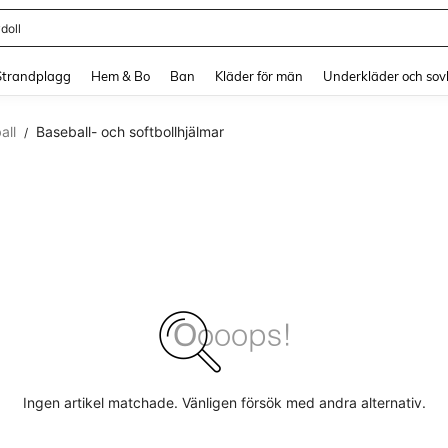
doll
and down arrow keys to navigate search Senaste sökning and sök och hitta. Pres
Strandplagg
Hem & Bo
Ban
Kläder för män
Underkläder och sov
all
Baseball- och softbollhjälmar
/
Ingen artikel matchade. Vänligen försök med andra alternativ.