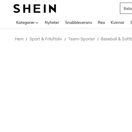
Baby
Use up 
Kategorier
Nyheter
Snabbleverans
Rea
Kvinnor
Hem
Sport & Friluftsliv
Team-Sporter
Baseboll & Softb
/
/
/