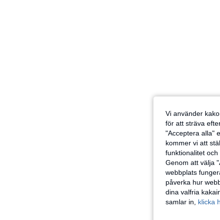
Vi använder kakor
för att sträva eft
"Acceptera alla" e
kommer vi att ställ
funktionalitet oc
Genom att välja "
webbplats fungera
påverka hur webbp
dina valfria kaka
samlar in,
klicka 