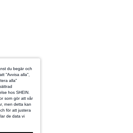
jänst du begär och
tt "Avvisa alla",
tera alla"
rbättrad
velse hos SHEIN.
or som gör att vår
ar, men detta kan
h för att justera
lar de data vi