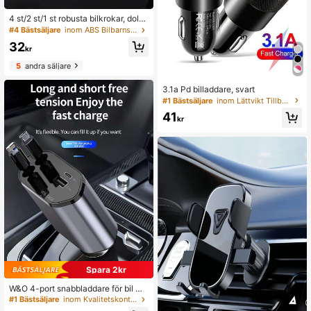
4 st/2 st/1 st robusta bilkrokar, dold
a multifunktionella förvaringskrokar
#4 Bästsäljare
inom ABS Bilbarnstolsorganisation
för baksätet, tjock design
32
kr
5
andra säljare
3.1a Pd billaddare, svart
#1 Bästsäljare
inom Lättvikt Tillbehör till mobiltelefoner för bi
41
kr
Spara 2kr
W&O 4-port snabbladdare för bil me
d USB- och Type-C-portar, digital s
#1 Bästsäljare
inom Kvalitetskontroll 3.0 Tillbehör till mobiltel
pänningsdisplay, för Android-telefo