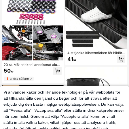
4 st tjocka klistermärken för bildörrs
kydd, dörrtröskelskydd i kolfiberläd
41
kr
er, reptåliga detaljer
20 st. M6-brickor i anodiserat alumi
nium (10 set) och bultsatser (10 se
50
kr
t), lämpliga för bil- och motorcykels
tötfångare, infällda skruvar, dekorat
1
andra säljare
iva skruvar och brickor i flera färger,
bilmodifieringsbrickor, M6-skruvar,
JDM-skruvar, batteribrickor, bildela
Vi använder kakor och liknande teknologier på vår webbplats för
r, motorcykeldelar, husbil, SUV, last
bil
att tillhandahålla den tjänst du begär och för att sträva efter att
erbjuda dig den bästa möjliga webbplatsupplevelsen. Du kan välja
att "Avvisa alla", "Acceptera alla" eller ställa in dina kakpreferenser
när som helst. Genom att välja "Acceptera alla" kommer vi att
ställa in alla valfria kakor, vilket hjälper oss att analysera trafik,
erbjuda förbättrad funktionalitet och anpassa innehåll och