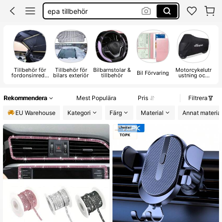
epa tillbehör
rattmuff
bil dekoration
Tillbehör för
Tillbehör för
Bilbarnstolar &
Motorcykelutr
B
Bil Förvaring
fordonsinredni
bilars exteriör
tillbehör
ustning och
o
ng
delar
Rekommendera
Mest Populära
Pris
Filtrera
EU Warehouse
Kategori
Färg
Material
Annat materia