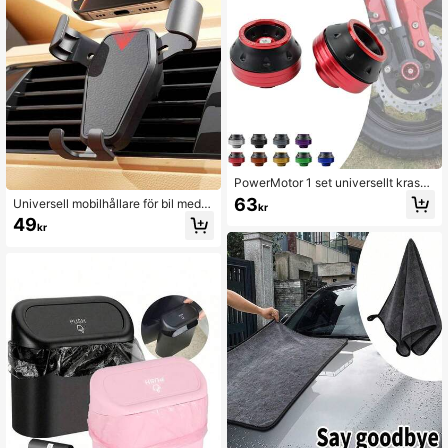
PowerMotor 1 set universellt krasch
skydd för motorcykel i aluminium, s
63
Universell mobilhållare för bil med l
kr
kydd för framgaffel, hjulskydd, kras
uftventilfäste, mobilställ för bil
49
chlock och slider
kr