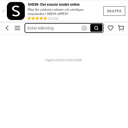
western outfit women
SHEIN- Det enaste modet online
×
squishies
Hitta fler exklusiva rabatter och ytterligare
SKAFFA
erbjudanden i SHEIN-APPEN!
festklänning bröllop
(3,526)
boho klänning
shorts dam
western outfit women
squishies
Ingen artikel matchade.