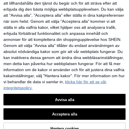
att tillhandahålla den tjänst du begär och för att sträva efter att
erbjuda dig den bästa möjliga webbplatsupplevelsen. Du kan välja
att "Avvisa alla", "Acceptera alla" eller ställa in dina kakpreferenser
när som helst. Genom att välja "Acceptera alla" kommer vi att
ställa in alla valfria kakor, vilket hjälper oss att analysera trafik,
erbjuda förbättrad funktionalitet och anpassa innehåll och
annonser för att komplettera din shoppingupplevelse hos SHEIN.
Genom att välja "Avvisa alla" tillåter du endast användningen av
absolut nödvändiga kakor som gör att vår webbplats fungerar. Du
kan inaktivera dessa genom att ändra dina webbläsarinställningar,
men detta kan påverka hur webbplatsen fungerar. För att få mer
information om de kakor vi använder och för att justera dina valfria
5 st silikonhållare för mobiltelefon
kakainställningar, välj "Hantera kakor". För mer information om hur
med sugkopp, mobilställ med sugko
28
kr
pp, självhäftande mobilhållare, själv
vi behandlar de data vi samlar in,
klicka här för att se vår
häftande mobilställ (rengör ytan no
Damers flata sandaler i flätad halm
integritetspolicy.
ggrant före användning för att säke
med rosett och metalldekor, bekvä
#1 Bästsäljare
inom Vanligt Kvinnor platta sandaler
rställa att den är ren och plan, vänt
m minimalistisk stil för semester, str
124
a 30 minuter efter applicering innan
and, hem och dagligt bruk, vita fläta
kr
Avvisa alla
användning), ett måste
de sommartofflor med öppen tå, bo
ho chic
1
0
Acceptera alla
Hantera cookies