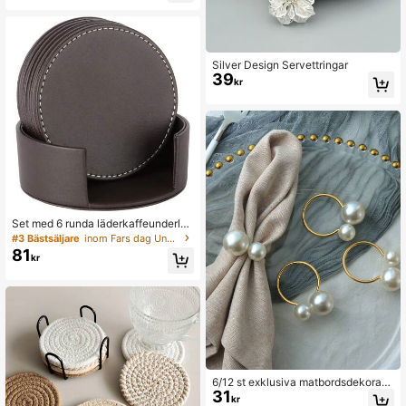
Silver Design Servettringar
39
kr
Set med 6 runda läderkaffeunderläg
g, 4 tums rund koppmatta för hem o
#3 Bästsäljare
inom Fars dag Underlägg
ch kök
81
kr
6/12 st exklusiva matbordsdekorati
31
oner för hotell/restaurang, stora/sm
kr