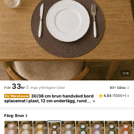
1/19
33
kr
Inga ytterligare tullar
80+ Sålda
Från
30/38 cm brun handvävd bord
4.84
(
1000+
)
EU Warehouse
splacemat i plast, 12 cm underlägg, rund
vävd bordsplacemat, värmebeständig, d
ekorativ bordsplacemat, flera färger tillgängl
iga, bordsmatta, skrynkelfri bordsplacemat,
Färg: Brun
lämplig för födelsedag, jul och halloween