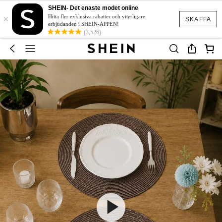
SHEIN- Det enaste modet online
×
Hitta fler exklusiva rabatter och ytterligare
SKAFFA
erbjudanden i SHEIN-APPEN!
(3,526)