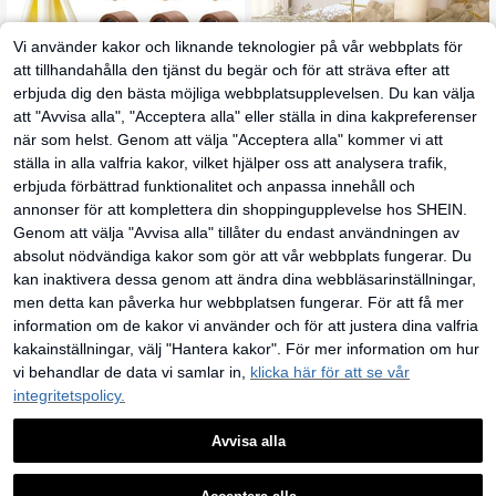
Vi använder kakor och liknande teknologier på vår webbplats för
att tillhandahålla den tjänst du begär och för att sträva efter att
erbjuda dig den bästa möjliga webbplatsupplevelsen. Du kan välja
att "Avvisa alla", "Acceptera alla" eller ställa in dina kakpreferenser
när som helst. Genom att välja "Acceptera alla" kommer vi att
12/6/2/1 st handgjorda servettringar,
ställa in alla valfria kakor, vilket hjälper oss att analysera trafik,
36
runda servettringar i trä i lantligt vin
kr
tagestil, lämpliga för jul, Thanksgivi
erbjuda förbättrad funktionalitet och anpassa innehåll och
ng, helgdagar, bröllop, fester och an
1 st Champagne-Color Cheesecloth
annonser för att komplettera din shoppingupplevelse hos SHEIN.
dra tillfällen bordsdekoration
52
Bordslöpare, Naken Burlap duk, lant
kr
Genom att välja "Avvisa alla" tillåter du endast användningen av
lig stil för bröllopsinredning, Lämplig
för bröllop, baby shower, bruddusch
absolut nödvändiga kakor som gör att vår webbplats fungerar. Du
och födelsedag. Bordslöparna i Ivor
kan inaktivera dessa genom att ändra dina webbläsarinställningar,
y Cheesecloth kan också användas
som dekorativa hängande på bord e
men detta kan påverka hur webbplatsen fungerar. För att få mer
ller stolar för att sätta en elegant to
information om de kakor vi använder och för att justera dina valfria
uch till alla evenemang. Kan använ
das som bröllopsbordsdekoration, s
kakainställningar, välj "Hantera kakor". För mer information om hur
om bröllopsbankett, bakgrund eller
vi behandlar de data vi samlar in,
klicka här för att se vår
huvudmatbord, dessertbord eller go
disbar
integritetspolicy.
Avvisa alla