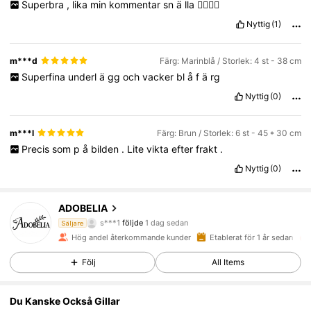
Superbra
,
lika
min
kommentar
sn
ä
lla
✌🏼🙏🏼
Nyttig
(1)
m***d
Färg: Marinblå / Storlek: 4 st - 38 cm
Superfina
underl
ä
gg
och
vacker
bl
å
f
ä
rg
Nyttig
(0)
m***l
Färg: Brun / Storlek: 6 st - 45 * 30 cm
Precis
som
p
å
bilden
.
Lite
vikta
efter
frakt
.
Nyttig
(0)
1.6K Följare
4.85
ADOBELIA
s***1
följde
1 dag sedan
d***6
är på webben
Säljare
1.6K Följare
4.85
Hög andel återkommande kunder
Etablerat för 1 år sedan
Följ
All Items
1.6K Följare
4.85
Du Kanske Också Gillar