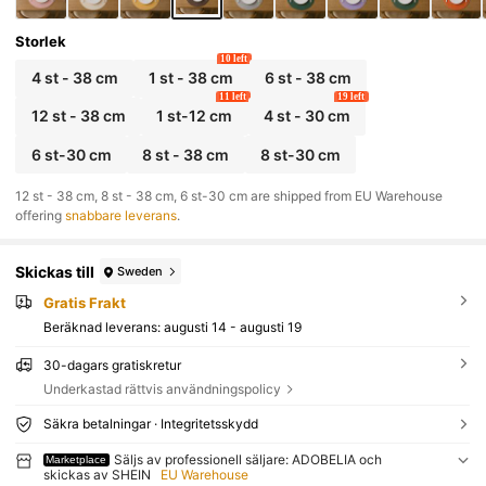
Storlek
10 left
4 st - 38 cm
1 st - 38 cm
6 st - 38 cm
11 left
19 left
12 st - 38 cm
1 st-12 cm
4 st - 30 cm
6 st-30 cm
8 st - 38 cm
8 st-30 cm
​12 st - 38 cm, 8 st - 38 cm, 6 st-30 cm are shipped from EU Warehouse
offering
snabbare leverans
.
Skickas till
Sweden
Gratis Frakt
Beräknad leverans:
augusti 14 - augusti 19
30-dagars gratiskretur
Underkastad rättvis användningspolicy
Säkra betalningar · Integritetsskydd
Säljs av professionell säljare: ADOBELIA och
Marketplace
skickas av SHEIN
EU Warehouse