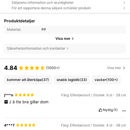
Säljarens information och skyldigheter
För att rapportera denna säljare och/eller produkt
Produktdetaljer
Material:
PP
Visa mer
Säkerhetsinformation och kontakter
4.84
(1000+)
Visa mer
kommer att återköpa
(37)
snabb logistik
(33)
vacker
(100+)
j***n
Färg: Elfenbensvit / Storlek: 6 st - 38 cm
J
ä
tte
bra
gillar
dom
Nyttig
(1)
4***7
Färg: Elfenbensvit / Storlek: 4 st - 38 cm