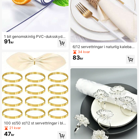
1 bit genomskinlig PVC-duksskydd,
91
rektangulär design, vattentät och ol
kr
jesäker, lämplig för kök, byrå, skrivb
6/12 servettringar i naturlig kalebas
ord, matbord, mattillbehör för hemk
sväv, handgjorda rustika servetthåll
34 kvar
ök
are i lantlig stil, lämpliga för födelse
83
kr
dagsfester, Thanksgiving, bröllop o
ch julbordsdekorationer
100 st/50 st/12 st servettringar i bla
dguld, tygservetthållare för restaura
21 kvar
ngmatsal
47
kr