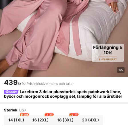
1/5
439
kr
Pris inklusive moms och tullar
Lazeform 3 delar plusstorlek spets patchwork linne,
byxor och morgonrock sovplagg set, lämplig för alla årstider
Storlek
US
16 left
14 left
22 left
14
(1XL)
16
(2XL)
18
(3XL)
20
(4XL)