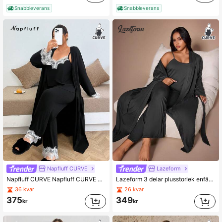
Snabbleverans
Snabbleverans
Napfluff CURVE
Lazeform
Napfluff CURVE Napfluff CURVE 3-delat set med spetsmönstrad morgonrock och nattlinne i plusstorlek
Lazeform 3 delar plusstorlek enfärgat linne, casualbyxor och knytbadrocksset för kvinnor
36 kvar
26 kvar
375
349
kr
kr