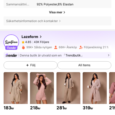
Sammansättning:
92% Polyester,8% Elastan
Visa mer
Säkerhetsinformation och kontakter
43K Följare
4.85
Lazeform
43K Följare
4.85
h***3
betalade
1 dag sedan
99K+ Sålda nyligen
66K+ Återköp
Följareökning 21 %
Denna butik är utvald som en
「Trendbutik」
43K Följare
4.85
Följ
All Items
43K Följare
4.85
43K Följare
4.85
183
218
281
319
21
kr
kr
kr
kr
43K Följare
4.85