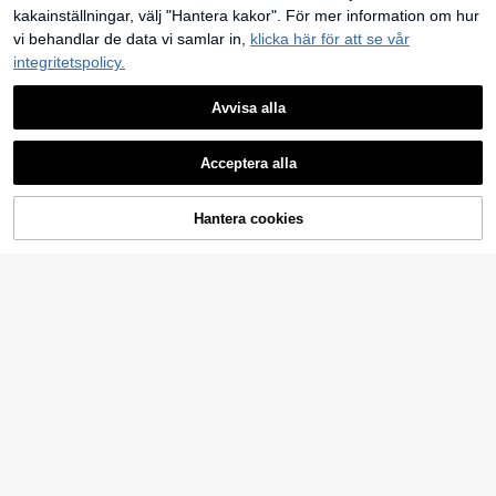
kakainställningar, välj "Hantera kakor". För mer information om hur
vi behandlar de data vi samlar in,
klicka här för att se vår
integritetspolicy.
Avvisa alla
Acceptera alla
Hantera cookies
LÄGG TILL I VARUKORGEN
Lazeform
Lazeform
Lazeform 3-delat enfärgat minimalistiskt linne och byxor loungewear-set, plusstorlek, vår/sommar
Lazeform Plusstorlek Enfärgad Cami Topp & Byxor & Morgonrock Med Bälte, Kläder, Mysig Outfit, Höst & Vinter
-1%
329
kr
385
kr
389kr