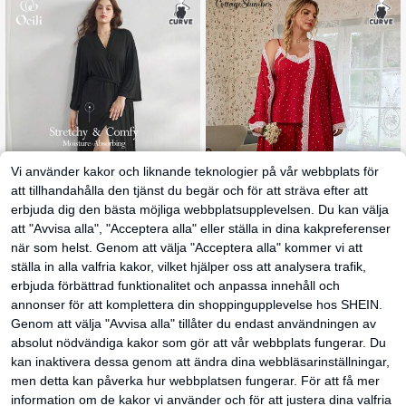
Vi använder kakor och liknande teknologier på vår webbplats för
att tillhandahålla den tjänst du begär och för att sträva efter att
erbjuda dig den bästa möjliga webbplatsupplevelsen. Du kan välja
att "Avvisa alla", "Acceptera alla" eller ställa in dina kakpreferenser
7
när som helst. Genom att välja "Acceptera alla" kommer vi att
Ocili
CottageSlumber
ställa in alla valfria kakor, vilket hjälper oss att analysera trafik,
Ocili Plusstorlekar Bekväm mjuk minimalistisk långärmad morgonrock för högtider, mysiga och eleganta detaljer, outfit, höst och vinter
CottageSlumber Sommarens nya pyjamas i plus size för dam med prickigt mönster, lös camisole, långa byxor och morgonrock för hemmabruk
erbjuda förbättrad funktionalitet och anpassa innehåll och
288
319
annonser för att komplettera din shoppingupplevelse hos SHEIN.
kr
kr
Genom att välja "Avvisa alla" tillåter du endast användningen av
Snabbleverans
absolut nödvändiga kakor som gör att vår webbplats fungerar. Du
kan inaktivera dessa genom att ändra dina webbläsarinställningar,
men detta kan påverka hur webbplatsen fungerar. För att få mer
information om de kakor vi använder och för att justera dina valfria