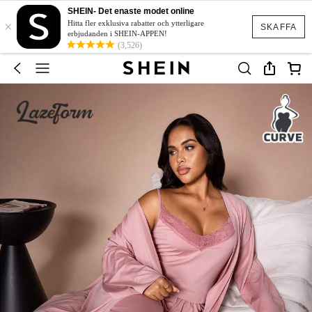
SHEIN- Det enaste modet online
×
Hitta fler exklusiva rabatter och ytterligare
SKAFFA
erbjudanden i SHEIN-APPEN!
(3,526)