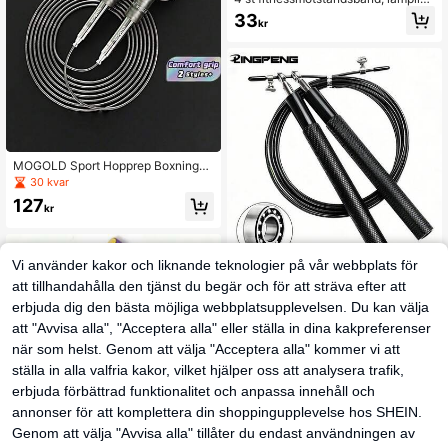
för kvinnors träning. Resårband och
33
kr
träningsbandset, kan användas för
stretchövningar, lämpliga för yoga,
pilates, gym och hemmaträning.
MOGOLD Sport Hopprep Boxningse
rsättning Sport Bodybuilding Viktad
30 kvar
Sport Bodybuilding Sport Hopprep
127
Vikter Fitness Gym Man Profession
kr
ellt Rep För Hopp Bodybuilding Kre
ativt Rep Justerbart Rep Gym Vikt
Hopprep Kreativt
Vi använder kakor och liknande teknologier på vår webbplats för
LINGPENG Professionellt hopprep f
att tillhandahålla den tjänst du begär och för att sträva efter att
ör sport, fitness och viktminskning,
59
kr
-1%
60kr
utformat för studenters idrottslektio
erbjuda dig den bästa möjliga webbplatsupplevelsen. Du kan välja
ner och universitetsprov
att "Avvisa alla", "Acceptera alla" eller ställa in dina kakpreferenser
när som helst. Genom att välja "Acceptera alla" kommer vi att
ställa in alla valfria kakor, vilket hjälper oss att analysera trafik,
erbjuda förbättrad funktionalitet och anpassa innehåll och
annonser för att komplettera din shoppingupplevelse hos SHEIN.
Genom att välja "Avvisa alla" tillåter du endast användningen av