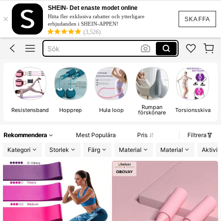
SHEIN- Det enaste modet online
×
Hitta fler exklusiva rabatter och ytterligare
SKAFFA
erbjudanden i SHEIN-APPEN!
(3,526)
Sök
Rumpan
Resistensband
Hopprep
Hula loop
Torsionsskiva
förskönare
Rekommendera
Mest Populära
Pris
Filtrera
Kategori
Storlek
Färg
Material
Material
Aktivit