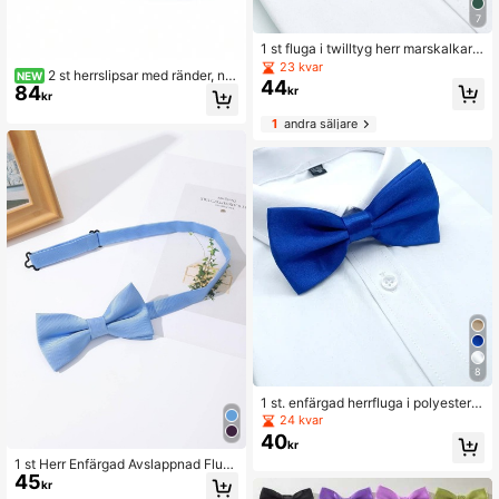
7
1 st fluga i twilltyg herr marskalkar fl
ugor brudgumsflugor formella affärs
23 kvar
2 st herrslipsar med ränder, nö
NEW
mässiga bröllopsslips / fluga för dek
44
84
dvändiga kostymtillbehör för affärs
kr
oration casual
kr
möten, banketter och fester
1
andra säljare
8
1 st. enfärgad herrfluga i polyester
med dubbla lager, perfekt för bröllo
24 kvar
p, marskalkar, värdar och servitörer,
40
kr
avslappnad herrslips
1 st Herr Enfärgad Avslappnad Flug
45
a För Daglig Dekoration Alla Hjärtan
kr
s Dag Alla Hjärtans Dag Herrslips