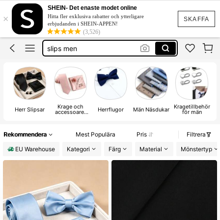
slips herr
SHEIN- Det enaste modet online
×
Hitta fler exklusiva rabatter och ytterligare
tie
SKAFFA
erbjudanden i SHEIN-APPEN!
(3,526)
slips men
tie for men
fluga
slips herr
Krage och
Kragetillbehör
Herr Slipsar
Herrflugor
Män Näsdukar
accessoarer
för män
för män
Rekommendera
Mest Populära
Pris
Filtrera
EU Warehouse
Kategori
Färg
Material
Mönstertyp