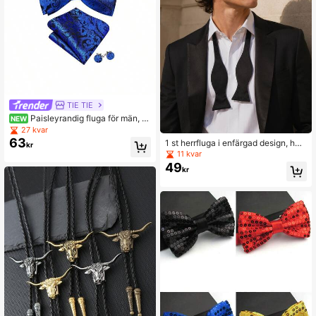
TIE TIE
Paisleyrandig fluga för män, si
NEW
denknuten fluga, näsduk, manschet
27 kvar
tknappset, formellt bröllop, bal
63
1 st herrfluga i enfärgad design, han
kr
dknuten, lämplig för affärsmöten, ba
11 kvar
nkett, fest, vardagsbruk m.m.
49
kr