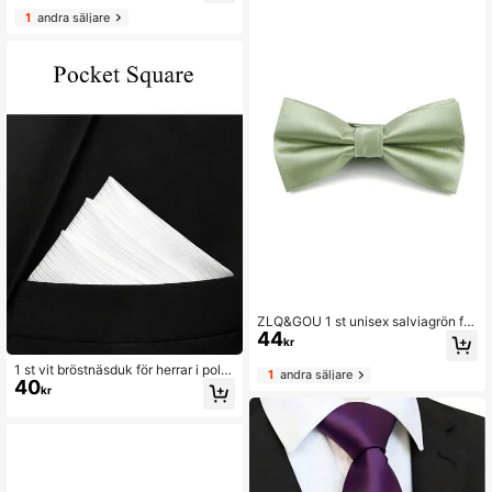
1
andra säljare
ZLQ&GOU 1 st unisex salviagrön flu
44
ga, enfärgad satinrosett, modern hal
kr
sband
1 st vit bröstnäsduk för herrar i poly
1
andra säljare
40
ester med paisley- och blommönste
kr
r samt enfärgade ränder, lyxig dekor
ativ näsduk för bröllop