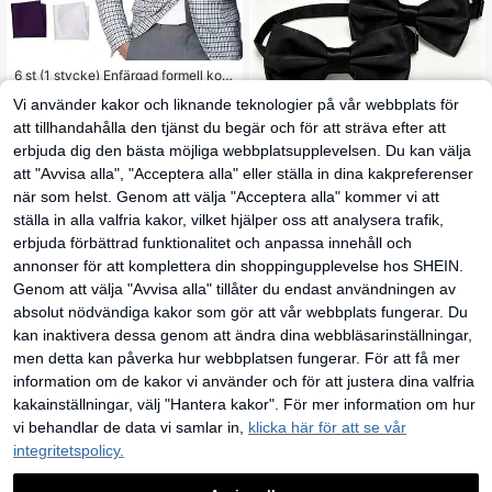
6 st (1 stycke) Enfärgad formell kost
34
ym Fyrkantig ficka för män, tunn nä
kr
Vi använder kakor och liknande teknologier på vår webbplats för
sduk för bröllop, fest, jubileum, pres
ent för män
att tillhandahålla den tjänst du begär och för att sträva efter att
erbjuda dig den bästa möjliga webbplatsupplevelsen. Du kan välja
att "Avvisa alla", "Acceptera alla" eller ställa in dina kakpreferenser
när som helst. Genom att välja "Acceptera alla" kommer vi att
2 st elegant svart fluga – forme
NEW
49
ll smokingstil – justerbar, one size –
ställa in alla valfria kakor, vilket hjälper oss att analysera trafik,
kr
perfekt för kostym, uniform och spe
erbjuda förbättrad funktionalitet och anpassa innehåll och
ciella tillfällen
annonser för att komplettera din shoppingupplevelse hos SHEIN.
Genom att välja "Avvisa alla" tillåter du endast användningen av
absolut nödvändiga kakor som gör att vår webbplats fungerar. Du
kan inaktivera dessa genom att ändra dina webbläsarinställningar,
men detta kan påverka hur webbplatsen fungerar. För att få mer
information om de kakor vi använder och för att justera dina valfria
kakainställningar, välj "Hantera kakor". För mer information om hur
vi behandlar de data vi samlar in,
klicka här för att se vår
4
integritetspolicy.
2 st gröna polyester h
EU Warehouse
errslips och näsduksset, 6 cm smal
33 kvar
satinslips, lämplig för sammankomst