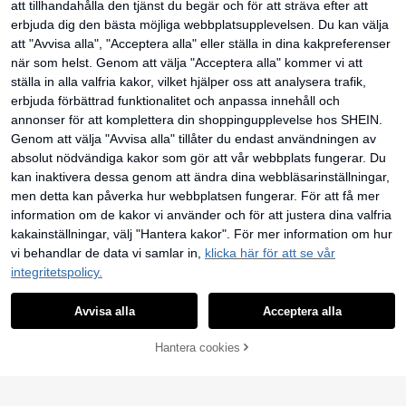
att tillhandahålla den tjänst du begär och för att sträva efter att
ngen med tofs, platta broskörhänge
27 kvar
n för kvinnor, lämpliga för vardagsbr
erbjuda dig den bästa möjliga webbplatsupplevelsen. Du kan välja
127
IN Z
uk, bröllop, fest, förlovning, årsdag,
kr
att "Avvisa alla", "Acceptera alla" eller ställa in dina kakpreferenser
alla hjärtans dag
IN Z 1 st 925 sterlingsilver öronsnäc
ka med 3 blommor och infattad zirk
när som helst. Genom att välja "Acceptera alla" kommer vi att
5 kvar
onia | Liten öronsnäcka | Stapelbar
86
ställa in alla valfria kakor, vilket hjälper oss att analysera trafik,
öronsnäcka | Brosk-öronsnäcka | H
kr
elix-öronsnäcka | Lager-öronsnäck
erbjuda förbättrad funktionalitet och anpassa innehåll och
a | 925 sterlingsilver smycke | Lämp
annonser för att komplettera din shoppingupplevelse hos SHEIN.
lig för kvinnors dagliga bruk | Säljs s
om enstaka del (inte ett par)
Genom att välja "Avvisa alla" tillåter du endast användningen av
absolut nödvändiga kakor som gör att vår webbplats fungerar. Du
kan inaktivera dessa genom att ändra dina webbläsarinställningar,
men detta kan påverka hur webbplatsen fungerar. För att få mer
information om de kakor vi använder och för att justera dina valfria
kakainställningar, välj "Hantera kakor". För mer information om hur
vi behandlar de data vi samlar in,
klicka här för att se vår
integritetspolicy.
Avvisa alla
Acceptera alla
Hantera cookies
LÄGG TILL I VARUKORGEN