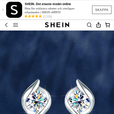
SHEIN- Det enaste modet online
×
Hitta fler exklusiva rabatter och ytterligare
SKAFFA
erbjudanden i SHEIN-APPEN!
(3,526)