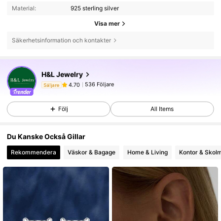
Material:
925 sterling silver
Visa mer
Säkerhetsinformation och kontakter
536 Följare
4.70
H&L Jewelry
536 Följare
4.70
س***8
följde
1 dag sedan
Säljare
536 Följare
4.70
Följ
All Items
536 Följare
4.70
536 Följare
4.70
Du Kanske Också Gillar
536 Följare
4.70
Rekommendera
Väskor & Bagage
Home & Living
Kontor & Skolm
536 Följare
4.70
536 Följare
4.70
536 Följare
4.70
536 Följare
4.70