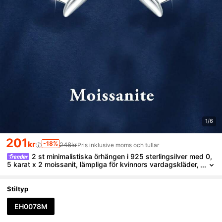
1/6
201
kr
-18%
248kr
Pris inklusive moms och tullar
2 st minimalistiska örhängen i 925 sterlingsilver med 0,
5 karat x 2 moissanit, lämpliga för kvinnors vardagskläder,
fest, semester, unisex smycken, present till mors dag, bröll
opsdag, födelsedag
Stiltyp
EH0078M