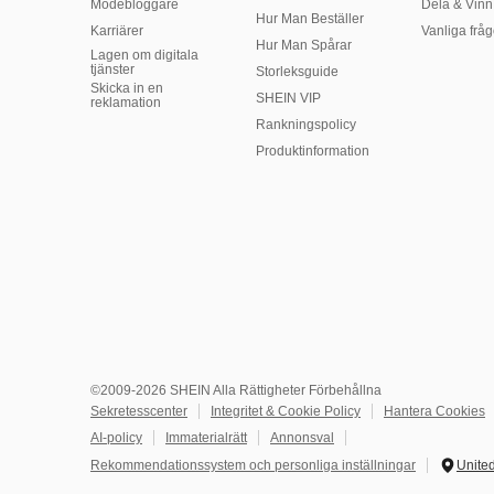
Modebloggare
Dela & Vinn
Hur Man Beställer
Karriärer
Vanliga fråg
Hur Man Spårar
Lagen om digitala
tjänster
Storleksguide
Skicka in en
SHEIN VIP
reklamation
Rankningspolicy
​Produktinformation
©2009-2026 SHEIN Alla Rättigheter Förbehållna
Sekretesscenter
Integritet & Cookie Policy
Hantera Cookies
AI-policy
Immaterialrätt
Annonsval
Rekommendationssystem och personliga inställningar
United