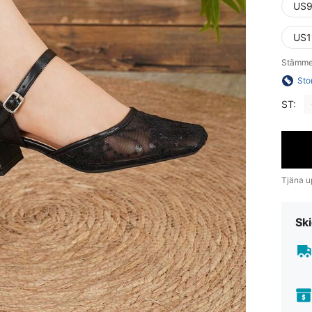
US9
US1
Stämme
Sto
ST:
Tjäna up
Ski