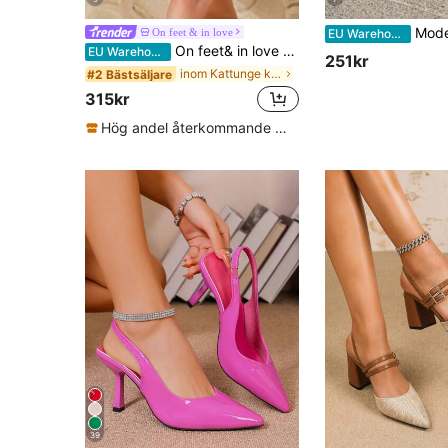
Moderiktiga Damskor 
On feet & in love
EU Warehouse
On feet& in love Dammode Eleganta Spetsig Tå Högklackade Slingback Pumps Lämpliga För Klädmatchning, Eleganta, Kitten Heels
EU Warehouse
251kr
inom Kattunge klackar Kvinnor Pumpar
#2 Bästsäljare
315kr
Hög andel återkommande kunder
39