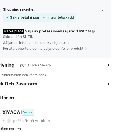
Shoppingsäkerhet
Säkra betalningar
Integritetsskydd
Säljs av professionell säljare: XIYACAI
Marketplace
Skickar från SHEIN
Säljarens information och skyldigheter
För att rapportera denna säljare och/eller produkt
ivning
Tpr,PU Läder,Maska
tsinformation och kontakter
ek Och Passform
4.00
10
30
ffären
4.00
10
30
4.00
10
30
XIYACAI
Säljare
p***a
är på webben
4.00
10
30
Sålda nyligen