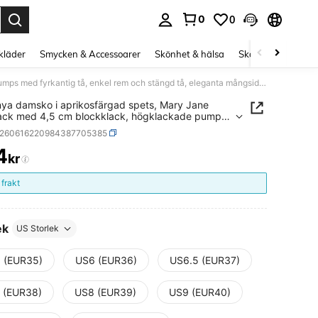
0
0
s Enter to select.
kläder
Smycken & Accessoarer
Skönhet & hälsa
Skor
Curve kläd
2026 nya damsko i aprikosfärgad spets, Mary Jane slingback med 4,5 cm blockklack, högklackade pumps med fyrkantig tå, enkel rem och stängd tå, eleganta mångsidiga franska bröllopsskor
ya damsko i aprikosfärgad spets, Mary Jane
ack med 4,5 cm blockklack, högklackade pumps
rkantig tå, enkel rem och stängd tå, eleganta
x260616220984387705385
diga franska bröllopsskor
4
kr
ICE AND AVAILABILITY
 frakt
ek
US Storlek
 (EUR35)
US6 (EUR36)
US6.5 (EUR37)
 (EUR38)
US8 (EUR39)
US9 (EUR40)