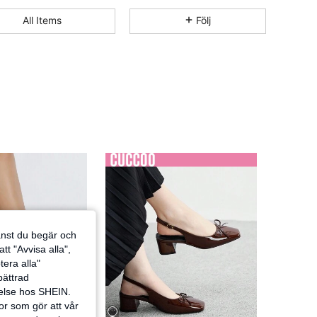
All Items
Följ
jänst du begär och
tt "Avvisa alla",
tera alla"
rbättrad
velse hos SHEIN.
or som gör att vår