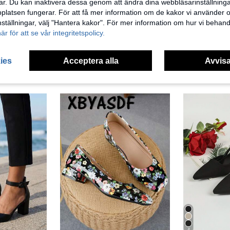
r. Du kan inaktivera dessa genom att ändra dina webbläsarinställning
latsen fungerar. För att få mer information om de kakor vi använder oc
5
inställningar, välj "Hantera kakor". För mer information om hur vi behand
här för att se vår integritetspolicy.
2026 nya eleganta högklackade skor för kvinnor, pumps med fyrkantig tå, kraftig klack och låg vamp, rosettdesign, mångsidiga pendlar-skor med kraftig klack
XBYASDF Damskor med svart vävd textur, 7 cm hög klack, fyrkantig tå, kraftig klack, enremssandal med stängd tå, eleganta pendlarsskor för kvinnor
207kr
284kr
ies
Acceptera alla
Avvisa
4