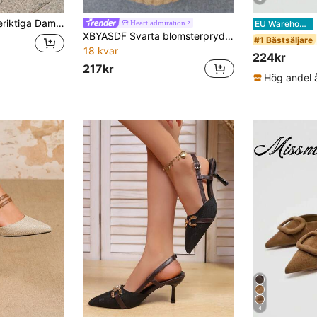
Enfärgade Pu-läder Pumps Snygga Högklackade Skor
D
Heart admiration
EU Warehouse
XBYASDF Svarta blomsterprydda pumps för kvinnor med fyrkantig tå, kraftig klack, glansig låg vrist, slip-on, 3 cm låg klack, mångsidiga skor för pendling och dejt
#1 Bästsäljare
18 kvar
224kr
217kr
4