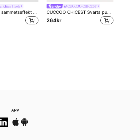
 Kitten Heels
CUCCOO CHICEST
Damskor med sammetseffekt och spetsiga höga klackar, Kitten Heels
CUCCOO CHICEST Svarta pumps i satin för kvinnor med hög klack, kraftig klack och fyrkantigt metallspänne, eleganta modiga skor med öppen häl för dejter och eftermiddagste
264kr
APP
S