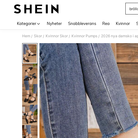
bröl
Use up 
Kategorier
Nyheter
Snabbleverans
Rea
Kvinnor
Hem
Skor
Kvinnor Skor
Kvinnor Pumps
/
/
/
/