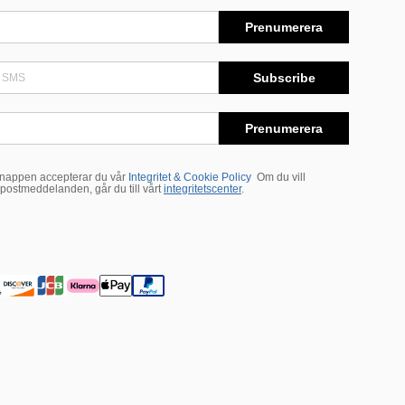
Prenumerera
Subscribe
Prenumerera
appen accepterar du vår
Integritet & Cookie Policy
Om du vill
postmeddelanden, går du till vårt
integritetscenter
.