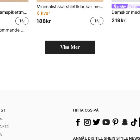
Minimalistiska stilettklackar med fyrkantig tå för dam, klassiska svarta kontors- och festskor, halkfria låga klackar, ovandel i tyg och gummisula
#Snygga
lip-on-sko, mångsidig för fest och dagligt bruk med klänningar, elegant
6 kvar
219kr
188kr
Hög andel återkommande kunder
Visa Mer
NST
HITTA OSS PÅ
s
Skatt
ng
ANMÄL DIG TILL SHEIN STYLE NEW