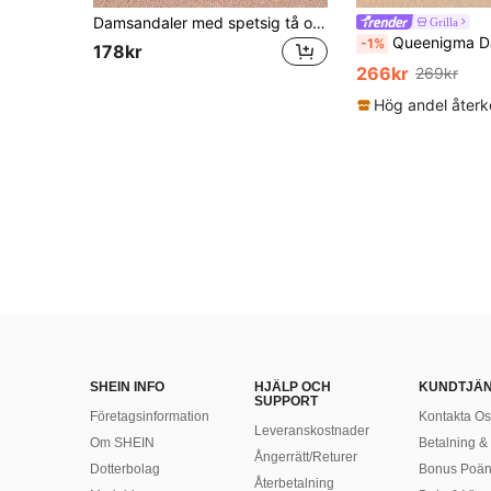
Damsandaler med spetsig tå och kitten klack
Grilla
Queenigma Damspikettmule med hög klack och spetsig tå, aprikosfärgad elegant klädd s
-1%
178kr
266kr
269kr
SHEIN INFO
HJÄLP OCH
KUNDTJÄ
SUPPORT
Företagsinformation
Kontakta Os
Leveranskostnader
Om SHEIN
Betalning & 
Ångerrätt/Returer
Dotterbolag
Bonus Poä
Återbetalning