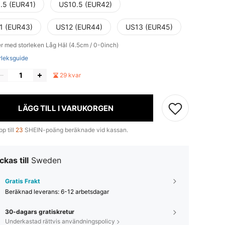
.5 (EUR41)
US10.5 (EUR42)
1 (EUR43)
US12 (EUR44)
US13 (EUR45)
r med storleken
Låg Häl (4.5cm / 0-0inch)
rleksguide
29 kvar
LÄGG TILL I VARUKORGEN
p till
23
SHEIN-poäng beräknade vid kassan.
ckas till
Sweden
Gratis Frakt
Beräknad leverans:
6-12 arbetsdagar
30-dagars gratiskretur
Underkastad rättvis användningspolicy