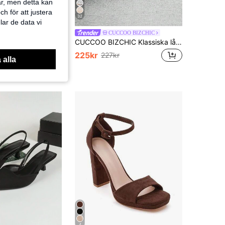
ar, men detta kan
h för att justera
32
lar de data vi
Damtofflor med låg klack, sandaler i konstmocka med stängd tå och rem bak, svarta höga klackar för sommarens utomhusbruk, eleganta, fest, grova klackar
CUCCOO BIZCHIC
CUCCOO BIZCHIC Klassiska låga pumps med grov klack i kaffefärg för kvinnor, eleganta för vardagsbruk, pendling och kontor till jul
225kr
227kr
 alla
4