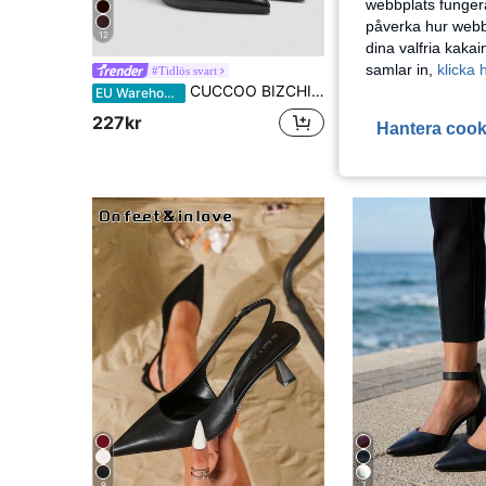
webbplats fungera
påverka hur webbp
12
5
dina valfria kaka
samlar in,
klicka 
#Tidlös svart
CUCCOO BIZCHIC Dammode Svart öppen klack spetsad tå med mitten av chunky hälpumpar, klassisk minimalistisk design Lämplig för pendling, datum, fest, semester, bröllop
EU Warehouse
193kr
227kr
Hantera cook
9
7