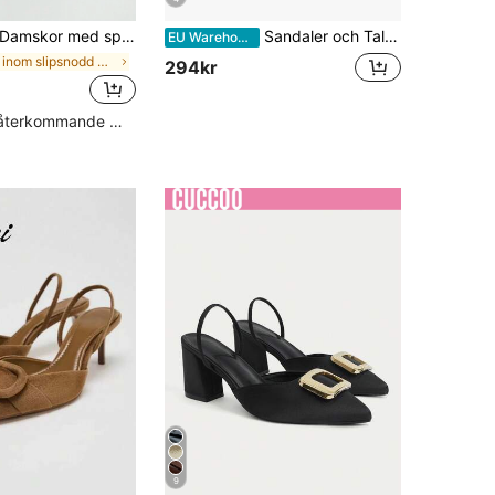
amskor med spetsiga tå och stilettklack, slip-on, eleganta, kitten heels, fest, platåklackar för kvinnor
Sandaler och Talons Bloc i Suédine och Plateformes i Bride Cheville
EU Warehouse
inom slipsnodd Kvinnor Pumps
294kr
Hög andel återkommande kunder
9