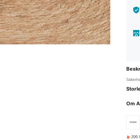
Beskr
Säkerhe
Storl
Om A
200 