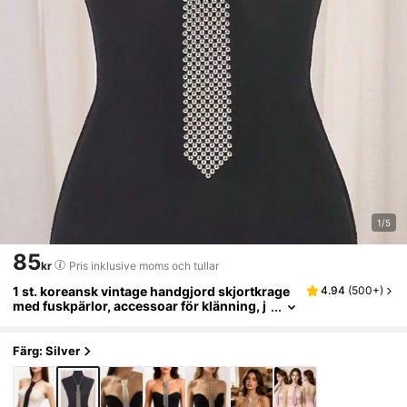
1/5
85
kr
Pris inklusive moms och tullar
1 st. koreansk vintage handgjord skjortkrage
4.94
(
500+
)
med fuskpärlor, accessoar för klänning, j
uldekorationer, festivaler, resor, disco oc
h examen.
Färg: Silver