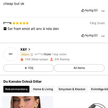
cheap
but
ok
Nyttig
(0)
f***h
Färg: Svart
Ser
fram
emot
att
anv
ä
nda
den
Nyttig
(0)
5.7K Följare
4.88
X&Y
m***e
följde
1 dag sedan
Säljare
l***9
är på webben
110K Sålda nyligen
31K Återköp
5.7K Följare
4.88
Följ
All Items
5.7K Följare
4.88
Du Kanske Också Gillar
Rekommendera
Home & Living
Smycken & Klockor
Kvinnliga kl
5.7K Följare
4.88