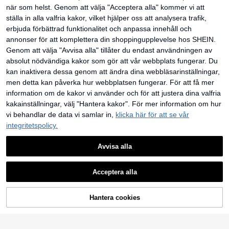
när som helst. Genom att välja "Acceptera alla" kommer vi att
1 st. kristallklokedja halsband, dams
ställa in alla valfria kakor, vilket hjälper oss att analysera trafik,
censhow, fest, balklänningsaccess
22 kvar
oar, festival, resor
erbjuda förbättrad funktionalitet och anpassa innehåll och
48
kr
1 st unisex paljett slips med justerba
annonser för att komplettera din shoppingupplevelse hos SHEIN.
r dragkedja för fest, scenframträdan
45
Genom att välja "Avvisa alla" tillåter du endast användningen av
kr
de, festival, resa och skola
absolut nödvändiga kakor som gör att vår webbplats fungerar. Du
kan inaktivera dessa genom att ändra dina webbläsarinställningar,
men detta kan påverka hur webbplatsen fungerar. För att få mer
information om de kakor vi använder och för att justera dina valfria
kakainställningar, välj "Hantera kakor". För mer information om hur
vi behandlar de data vi samlar in,
klicka här för att se vår
integritetspolicy.
Avvisa alla
Acceptera alla
Hantera cookies
LÄGG TILL I VARUKORGEN
1 st elegant liten slips för kvinnor i
metall med diamantinfattning, perso
13 kvar
nlig kristallslips för formella tillfällen
1 st strass glittrande slips, moderikti
56
och bröllopsceremoni, lyxig slips, he
kr
-1%
57kr
g slips för brudklänning, brudklänni
25 kvar
rgtillbehör