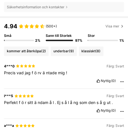
Säkerhetsinformation och kontakter
4.94
(500+)
Visa mer
Små
Sann till Storlek
Stor
2%
97%
1%
kommer att återköpa
(2)
underbar
(9)
klassiskt
(8)
4***0
Färg: Svart
Precis
vad
jag
f
ö
rv
ä
ntade
mig
!
Nyttig
(0)
l***5
Färg: Svart
Perfekt
f
ö
r
sitt
ä
ndam
å
l
.
Ej
s
å
l
å
ng
som
den
s
å
g
ut
.
Nyttig
(0)
a***a
Färg: Svart