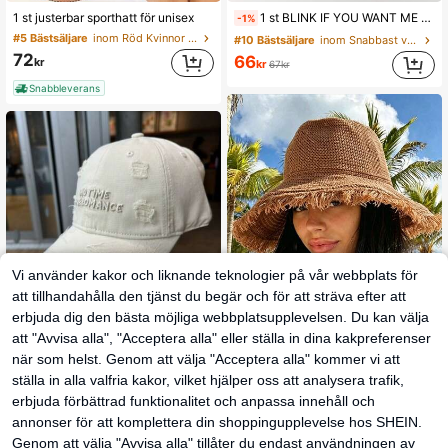
1 st justerbar sporthatt för unisex
1 st BLINK IF YOU WANT ME tryckt andningsbar basebollkeps, utomhusgolfsolhatt, trendig solhatt med böjd kant, lämplig för män och kvinnor, parstil Y2K, sommar, strand, semester, resor
-1%
#5 Bästsäljare
inom Röd Kvinnor basebollkeps
#10 Bästsäljare
inom Snabbast växande Kvinnor Mössor
72
66
kr
kr
67kr
Snabbleverans
Vi använder kakor och liknande teknologier på vår webbplats för
att tillhandahålla den tjänst du begär och för att sträva efter att
erbjuda dig den bästa möjliga webbplatsupplevelsen. Du kan välja
att "Avvisa alla", "Acceptera alla" eller ställa in dina kakpreferenser
1 st. bokstäverbroderad basebollkeps med sliten passform, dam, mjuk krona, bred brätte, solskydd
när som helst. Genom att välja "Acceptera alla" kommer vi att
76
kr
16
ställa in alla valfria kakor, vilket hjälper oss att analysera trafik,
Snabbleverans
1 st dam solhatt i halm med bred brätte, strandhatt för vår/sommar, solskydd för resor, semester och strand, bohemisk stil
erbjuda förbättrad funktionalitet och anpassa innehåll och
94
kr
annonser för att komplettera din shoppingupplevelse hos SHEIN.
Genom att välja "Avvisa alla" tillåter du endast användningen av
Snabbleverans