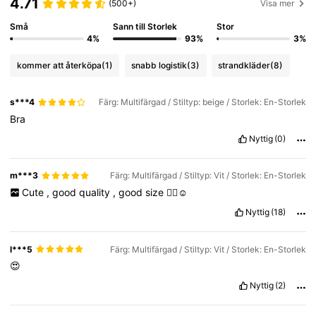
4.71
(500+)
Visa mer
Små
Sann till Storlek
Stor
4%
93%
3%
kommer att återköpa
(1)
snabb logistik
(3)
strandkläder
(8)
s***4
Färg: Multifärgad / Stiltyp: beige / Storlek: En-Storlek
Bra
Nyttig
(0)
m***3
Färg: Multifärgad / Stiltyp: Vit / Storlek: En-Storlek
Cute
,
good
quality
,
good
size
👌🏼☺️
Nyttig
(18)
l***5
Färg: Multifärgad / Stiltyp: Vit / Storlek: En-Storlek
😍
Nyttig
(2)