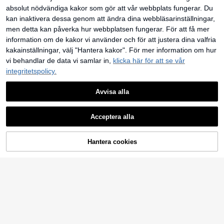
absolut nödvändiga kakor som gör att vår webbplats fungerar. Du
kan inaktivera dessa genom att ändra dina webbläsarinställningar,
men detta kan påverka hur webbplatsen fungerar. För att få mer
information om de kakor vi använder och för att justera dina valfria
kakainställningar, välj "Hantera kakor". För mer information om hur
vi behandlar de data vi samlar in,
klicka här för att se vår
integritetspolicy.
Avvisa alla
Acceptera alla
1 st enfärgad hinkhatt med tofs, UV-skyddande solhatt, perfekt för strandsemester, resor och daglig streetwear
LÄGG TILL I
Hantera cookies
SHOPPA NU
69
kr
VARUKORGEN
1 st damhinkhatt med dragskordsdekor, justerbar hakrem, sliten effekt, mjukt tyg, sol- och vindskydd, moderiktig och mångsidig, lämplig för resor, strand, semester och vardagligt avslappnat bruk, estetisk
#2 Bästsäljare
inom Flerfärgad Kvinnor hinkhatt
82
kr
Snabbleverans