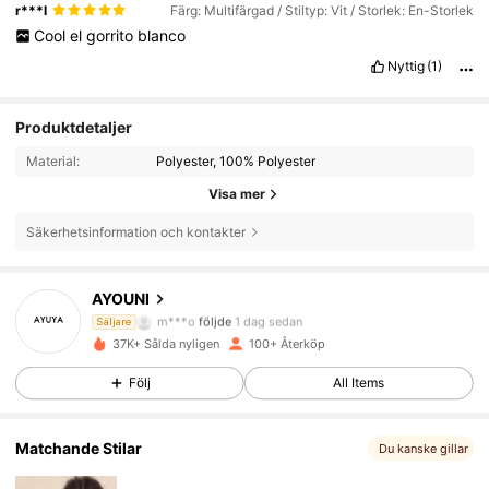
r***l
Färg: Multifärgad / Stiltyp: Vit / Storlek: En-Storlek
Cool
el
gorrito
blanco
Nyttig
(1)
Produktdetaljer
Material:
Polyester, 100% Polyester
Visa mer
Säkerhetsinformation och kontakter
128 Följare
4.68
AYOUNI
m***o
följde
1 dag sedan
Säljare
37K+ Sålda nyligen
100+ Återköp
128 Följare
4.68
Följ
All Items
128 Följare
4.68
Matchande Stilar
Du kanske gillar