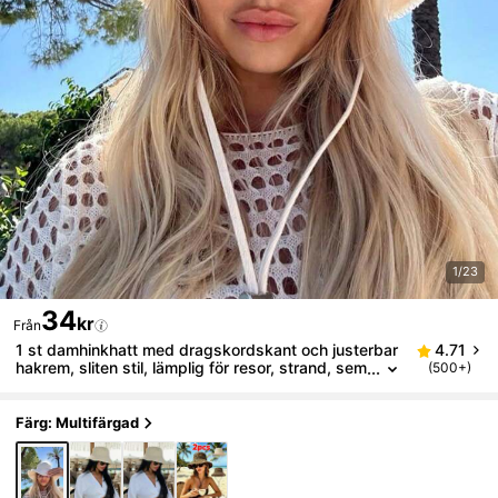
1/23
34
kr
Från
1 st damhinkhatt med dragskordskant och justerbar
4.71
hakrem, sliten stil, lämplig för resor, strand, sem
(500+)
ester eller avslappnad vardagsbruk
Färg: Multifärgad