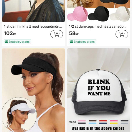
128 Följare
4.68
1 st damhinkhatt med leopardmönster, bredbrättad retro hinkhatt, mångsidig för utomhusbruk och dagligt bruk
1/2 st damkeps med hästsvansöppning, avslappnad keps för rufsigt knutuppsatt hår, lätt keps med skärm, moderiktig solhatt för utomhussporter, vardagsbruk och strand
102
58
kr
kr
Snabbleverans
Snabbleverans