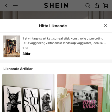
Hitta Liknande
1 st vintage svart katt surrealistisk konst, rolig utomjording
UFO väggdekor, viktorianskt landskap väggkonst, idealisk
present, lämplig för sovrum, vardagsrum, kök, väggkonst,
1 ST
väggdekor, hemdekor, rumsdekor, canvasväggkonst,
39kr
affischer, väggkonst med ram, valfri ram
Liknande Artiklar