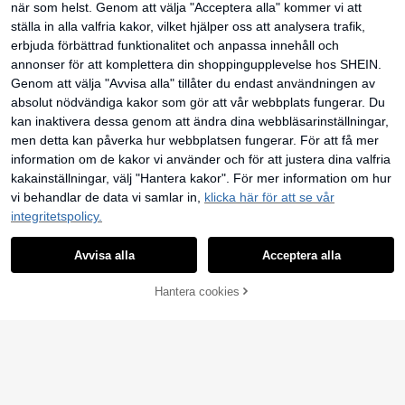
när som helst. Genom att välja "Acceptera alla" kommer vi att
1 st valfri väggkonst med ram, fjärila
1 st. rolig svart katt som läser en bo
1st, vintage posters, svart lyxbil väg
r som blommar på boksidor - abstra
k väggkonsttryck, mysig randig grö
gkonst, klassisk supersportbil Canv
46
39
ställa in alla valfria kakor, vilket hjälper oss att analysera trafik,
12 kvar
kr
kr
kt oljemålning, dekor för vardagsru
n sovrumsaffisch, söt katt i sängen i
as väggkonst, ramlös, för vardagsru
erbjuda förbättrad funktionalitet och anpassa innehåll och
42
m, sovrum, hemmakontor - modernt
llustration, heminredning vardagsru
m, sovrum, hemmakontor, sovsal, re
kr
-2%
43kr
lästema, redo att hängas, födelseda
m, väggdekor, vardagsrumsinrednin
staurang, utan ram
annonser för att komplettera din shoppingupplevelse hos SHEIN.
gs-/examenspresent
g rumsdekor posters heminredning
Genom att välja "Avvisa alla" tillåter du endast användningen av
väggkonst ramlös
absolut nödvändiga kakor som gör att vår webbplats fungerar. Du
kan inaktivera dessa genom att ändra dina webbläsarinställningar,
men detta kan påverka hur webbplatsen fungerar. För att få mer
information om de kakor vi använder och för att justera dina valfria
kakainställningar, välj "Hantera kakor". För mer information om hur
vi behandlar de data vi samlar in,
klicka här för att se vår
integritetspolicy.
Visa liknande lagervaror
Visa Alla
Spara 1kr
Avvisa alla
Acceptera alla
Denna artikel är tyvärr utsåld.
1/3 st inramad/oinramad sommaroli
1 st modern svartvit leopardmönstr
vträd vintage arkitektur kuststrand
40 kvar
ad canvasposter, lämplig för sovru
#2 Bästsäljare
inom Leopardmönster väggmålningar Målning & Kallig
canvasposter, medelhavsreselands
m, vardagsrum och hall, väggdekor,
Hantera cookies
SLUTSÅLD
40
40
kap vintage väggkonsttryck, kustvil
kr
-2%
41kr
ram ingår ej
28
kr
la lantlig stil dekorativ målning, läm
plig för hall, vardagsrum, sovrum, m
1 st inramad väggkonst på duk. En l
odern heminredning
at gepard som ligger på en smaragd
#1 Bästsäljare
inom Dekorativa väggmålningar med katttema Målning
1 st ramlöst konsttryck med röd hu
grön sammetssoffa. Detta djungelk
mmer och gul bakgrund, rolig vägg
13 kvar
38
attstema konstverk utstrålar vintag
dekoration i köket, vintage restaura
kr
36
echarm och presenterar en visuellt
ngaffisch för sovrum, studenthem, s
kr
slående bohemisk stil. Perfekt för at
kolstart, funkiga posters, present
t dekorera vardagsrum, sovrum, kon