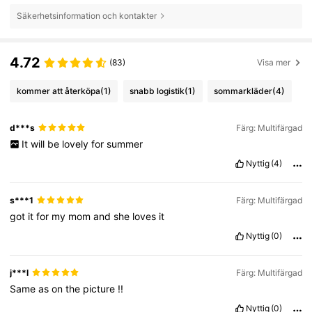
Säkerhetsinformation och kontakter
4.72
(83)
Visa mer
kommer att återköpa
(1)
snabb logistik
(1)
sommarkläder
(4)
d***s
Färg: Multifärgad
It
will
be
lovely
for
summer
Nyttig
(4)
s***1
Färg: Multifärgad
got
it
for
my
mom
and
she
loves
it
Nyttig
(0)
j***l
Färg: Multifärgad
Same
as
on
the
picture
!!
Nyttig
(0)