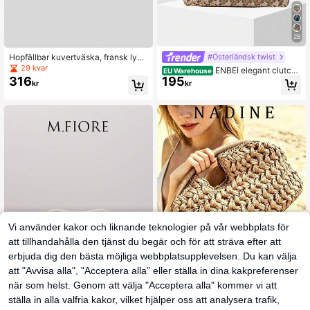
28
Hopfällbar kuvertväska, fransk lyxi
#Österländsk twist
g liten fyrkantig väska i halm, nisch
29 kvar
ENBEI elegant clutchv
EU Warehouse
design 2026 ny aftonväska för kvin
195
316
äska i marockansk stil – sminkväsk
kr
kr
nor
a, strandväska, moderiktig damväs
ka, skalväska, minimalistisk och må
ngsidig, elegant modekvällsväska, l
ämplig för olika tillfällen som fester,
middagar, bröllop, dejter, shopping
m.m. Perfekt present till mors dag, h
ögtider eller jul.
Vi använder kakor och liknande teknologier på vår webbplats för
att tillhandahålla den tjänst du begär och för att sträva efter att
erbjuda dig den bästa möjliga webbplatsupplevelsen. Du kan välja
att "Avvisa alla", "Acceptera alla" eller ställa in dina kakpreferenser
när som helst. Genom att välja "Acceptera alla" kommer vi att
7
ställa in alla valfria kakor, vilket hjälper oss att analysera trafik,