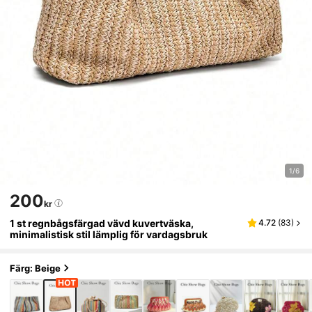
1/6
200
kr
1 st regnbågsfärgad vävd kuvertväska,
4.72
(
83
)
minimalistisk stil lämplig för vardagsbruk
Färg: Beige