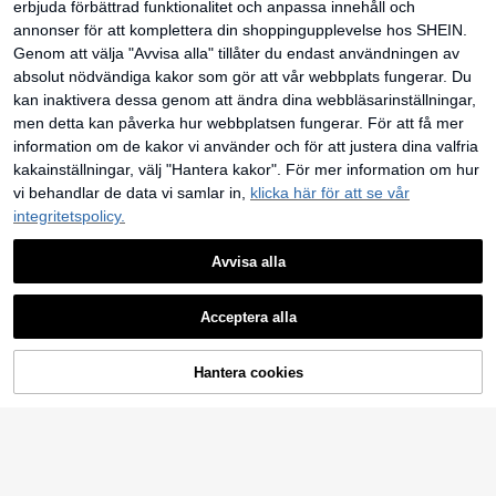
1 st vävd modehandväska, ny mini
M.Fiore
erbjuda förbättrad funktionalitet och anpassa innehåll och
180
malistisk pappersvävd crossbodyvä
kr
Clutchväska för kvinnor, rynkad vä
annonser för att komplettera din shoppingupplevelse hos SHEIN.
ska för strand och resor, vår/somma
163
ska, galakväll, festoutfits, balväska,
kr
r, passar för semester, resor och mo
Genom att välja "Avvisa alla" tillåter du endast användningen av
balaccessoarer, bröllopsartiklar, pre
detillbehör
senter för kvinnor
absolut nödvändiga kakor som gör att vår webbplats fungerar. Du
kan inaktivera dessa genom att ändra dina webbläsarinställningar,
men detta kan påverka hur webbplatsen fungerar. För att få mer
information om de kakor vi använder och för att justera dina valfria
kakainställningar, välj "Hantera kakor". För mer information om hur
vi behandlar de data vi samlar in,
klicka här för att se vår
integritetspolicy.
Avvisa alla
Acceptera alla
Hantera cookies
LÄGG TILL I VARUKORGEN