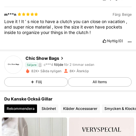
m***n
Färg: Beige
Love
it
!
It
’
s
nice
to
have
a
clutch
you
can
close
on
vacation
,
and
super
nice
material
,
love
the
size
it
even
have
pockets
inside
to
organize
your
things
in
the
clutch
!
Nyttig
(0)
39K Följare
4.72
Chic Show Bags
c***4
följde
för 2 timmar sedan
Säljare
t***6
är på webben
82K+ Sålda nyligen
8K+ Återköp
39K Följare
4.72
Följ
All Items
39K Följare
4.72
Du Kanske Också Gillar
Rekommendera
Skönhet
Kläder Accessoarer
Smycken & Klock
39K Följare
4.72
39K Följare
4.72