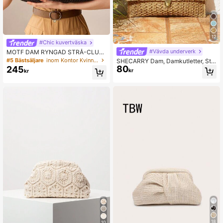
12
#Chic kuvertväska
#Vävda underverk
MOTF DAM RYNGAD STRÅ-CLUT
CH
#5 Bästsäljare
inom Kontor Kvinnor Kopplingar
SHECARRY Dam, Damkutletter, Str
80
åväska, Stråväska, Tofsar, Modern,
245
kr
kr
Elegant, Enkel, Personlig, Mångsidi
g, För Strand, Semester, Helgdag, S
ommar, Kust, Strandfest
18
10