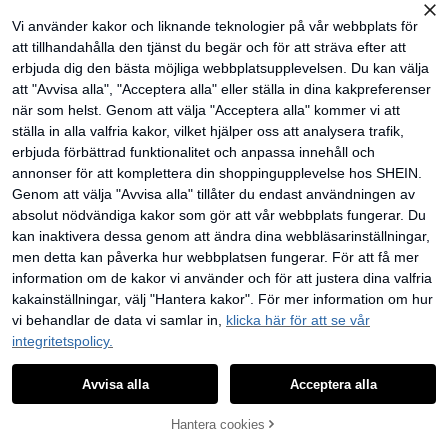
Vi använder kakor och liknande teknologier på vår webbplats för
att tillhandahålla den tjänst du begär och för att sträva efter att
erbjuda dig den bästa möjliga webbplatsupplevelsen. Du kan välja
att "Avvisa alla", "Acceptera alla" eller ställa in dina kakpreferenser
1 st 3-i-1 mini hörnrundare, R4/R7/
R10 mm hörntrimmer, DIY papperstri
11 kvar
när som helst. Genom att välja "Acceptera alla" kommer vi att
mmer, kort- och scrapbooking-hålsl
63
ställa in alla valfria kakor, vilket hjälper oss att analysera trafik,
agare, pappershörnrundare, manuel
kr
l hålslagare, kuvert-hålslagare, lami
erbjuda förbättrad funktionalitet och anpassa innehåll och
nering, DIY-projekt, fototrimmer, kor
annonser för att komplettera din shoppingupplevelse hos SHEIN.
ttillverkning
Genom att välja "Avvisa alla" tillåter du endast användningen av
absolut nödvändiga kakor som gör att vår webbplats fungerar. Du
kan inaktivera dessa genom att ändra dina webbläsarinställningar,
men detta kan påverka hur webbplatsen fungerar. För att få mer
information om de kakor vi använder och för att justera dina valfria
kakainställningar, välj "Hantera kakor". För mer information om hur
vi behandlar de data vi samlar in,
klicka här för att se vår
madeby BLANC
integritetspolicy.
Haus Hana 6 st runda och fyrkantig
a välsignelsestämplar, trästämpel m
40 kvar
ed vintagemönster i spets, stämpel
52
med välsignelsesord för alla hjärtan
Avvisa alla
Acceptera alla
kr
s dag, för scrapbook, fotoalbum och
dagbok
Hantera cookies
LÄGG TILL I VARUKORGEN