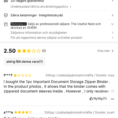
30-dagars gratiskretur
Underkastad rättvis användningspolicy
Säkra betalningar · Integritetsskydd
Säljs av professionell säljare: The Useful Nest och
Marketplace
skickas av SHEIN
Säljarens information och skyldigheter
För att rapportera denna säljare och/eller produkt
2.50
(2)
Visa mer
aldrig fått denna vara
(1)
f***7
Stiltyp: Lösbladspärm/arkivhäfte / Storlek: rosa
I
bought
the
1pc
Important
Document
Storage
Zipper
Binder
.
In
the
product
photos
,
it
shows
that
the
binder
comes
with
zippered
document
sleeves
inside
.
However
,
I
only
received
the
outer
binder
cover
,
and
none
of
the
inner
zippered
sleeves
Nyttig
(1)
were
included
.
The
pictures
show
one
thing
,
but
I
received
something
different
.
Does
this
mean
I
have
to
purchase
the
inner
zippered
sleeves
separately
?
If
so
,
this
was
not
made
s***n
Stiltyp: Lösbladspärm/arkivhäfte / Storlek: svart
clear
in
the
product
listing
.