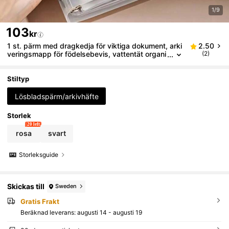
1/9
103
kr
1 st. pärm med dragkedja för viktiga dokument, arki
2.50
veringsmapp för födelsebevis, vattentät organi
(2)
sationsficka, pärm med "I Go Missing" för hems
äkerhet, arkiveringsbok för intyg och fakturor
Stiltyp
Lösbladspärm/arkivhäfte
Storlek
20 left
rosa
svart
Storleksguide
Skickas till
Sweden
Gratis Frakt
Beräknad leverans:
augusti 14 - augusti 19