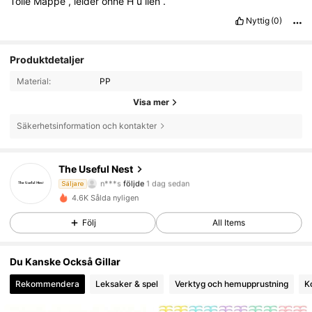
Tolle
Mappe
,
leider
ohne
H
ü
llen
.
Nyttig
(0)
Produktdetaljer
Material:
PP
Visa mer
Säkerhetsinformation och kontakter
53 Följare
4.68
The Useful Nest
n***s
följde
1 dag sedan
Säljare
53 Följare
4.68
4.6K Sålda nyligen
53 Följare
4.68
Följ
All Items
53 Följare
4.68
53 Följare
4.68
Du Kanske Också Gillar
53 Följare
4.68
Rekommendera
Leksaker & spel
Verktyg och hemupprustning
K
53 Följare
4.68