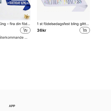
1 st Birthday King – fira din födelsedag med stil med detta svarta och blå satängband för män och pojkar – perfekt för 18-, 20-, 30-, 40-, 50- och 60-årsdag – tillför en touch av elegans till dina festdekorationer, festtillbehör, band, jul
1 st födelsedagsfest bling glittrande guld lök axelrem ceremoni skärp för flickor, grattis på födelsedagen, min prinsessa linning, moderiktig, söt och vacker, jul
36kr
Hög andel återkommande kunder
APP