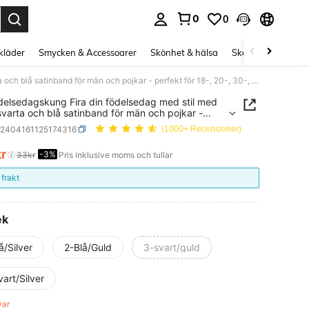
0
0
s Enter to select.
kläder
Smycken & Accessoarer
Skönhet & hälsa
Skor
Curve kläd
1 st födelsedagskung Fira din födelsedag med stil med detta svarta och blå satinband för män och pojkar - perfekt för 18-, 20-, 30-, 40-, 50- och 60-årsdagar - ge dina festdekorationer en touch av elegans festtillbehör band, jul
ödelsedagskung Fira din födelsedag med stil med
svarta och blå satinband för män och pojkar -
t för 18-, 20-, 30-, 40-, 50- och 60-årsdagar - ge
h2404161125174316
(1000+ Recensioner)
estdekorationer en touch av elegans festtillbehör
ul
kr
-3%
ICE AND AVAILABILITY
33kr
Pris inklusive moms och tullar
 frakt
ek
å/Silver
2-Blå/Guld
3-svart/guld
art/Silver
var