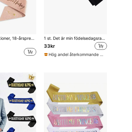
18-årsdekorationer, 18-årspresent till henne, 18-årspresent till kvinnor, 18-årsfesttillbehör, 18-års fantastiska födelsedagsband och krona + vikbart födelsedagskort i foliestil
1 st. Det är min födelsedagsram, svart satinram med bling-typsnitt - rolig födelsedagsfestram - Det är min födelsedagsdrottning, festdekorationer för kvinnor och män, jul
33kr
Hög andel återkommande kunder