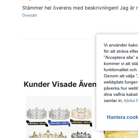
Stämmer hel överens med beskrivningen! Jag är nö
Översätt
Vi använder kakor
Visa Fler Rec
för att sträva eft
"Acceptera alla" e
kommer vi att ställ
funktionalitet oc
Genom att välja "
webbplats fungera
Kunder Visade Även
påverka hur webbp
dina valfria kaka
samlar in,
klicka 
Hantera cook