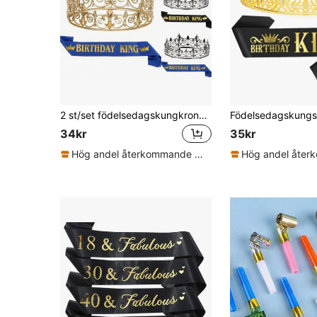
2 st/set födelsedagskungkrona och skärp, kunglig kungkrona för män och kvinnor festdekoration bal födelsedagspresenter för män kunglig tävlingskrona, jul män och kvinnor
34kr
35kr
Hög andel återkommande kunder