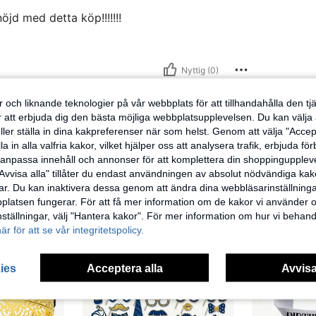
jd med detta köp!!!!!!!
Nyttig (0)
 och liknande teknologier på vår webbplats för att tillhandahålla den t
ensioner
er att erbjuda dig den bästa möjliga webbplatsupplevelsen. Du kan välja a
ller ställa in dina kakpreferenser när som helst. Genom att välja "Accep
a in alla valfria kakor, vilket hjälper oss att analysera trafik, erbjuda fö
h anpassa innehåll och annonser för att komplettera din shoppingupple
Avvisa alla" tillåter du endast användningen av absolut nödvändiga kak
r. Du kan inaktivera dessa genom att ändra dina webbläsarinställning
latsen fungerar. För att få mer information om de kakor vi använder oc
inställningar, välj "Hantera kakor". För mer information om hur vi behand
här för att se vår integritetspolicy.
ies
Acceptera alla
Avvisa