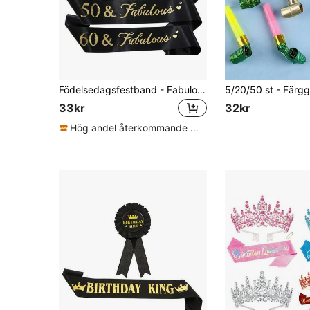
Födelsedagsfestband - Fabulous Sash 18:e 21:e 30:e 40:e 50:e 60:e 70:e födelsedagsfestdekorationer och tillbehör (svart)
33kr
32kr
Hög andel återkommande kunder