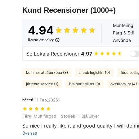
Kund Recensioner
(1000+)
Montering
4.94
Färg & Stil
Använda
Recensionspolicy
Se Lokala Recensioner
4.97
kommer att återköpa (3)
snabb logistik (10)
födelsedag
jättebra service (1)
Bra portabilitet (9)
överkomligt (41)
h***6
11 Feb,2026
Färg: Multifärgad, Storlek: 1-Blå/Silver
Färg:
Multifärgad
Storlek:
1-Blå/Silver
So nice I really like it and good quality I will def
Översätt