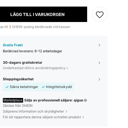
LÄGG TILL I VARUKORGEN
p till
3
SHEIN-poäng beräknade vid kassan.
Gratis Frakt
Beräknad leverans:
6-12 arbetsdagar
30-dagars gratiskretur
Underkastad rättvis användningspolicy
Shoppingsäkerhet
Säkra betalningar
Integritetsskydd
Säljs av professionell säljare: qiguo
Marketplace
Skickar från SHEIN
Säljarens information och skyldigheter
För att rapportera denna säljare och/eller produkt