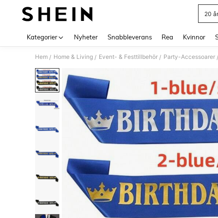
20 år
Use up 
Kategorier
Nyheter
Snabbleverans
Rea
Kvinnor
Hem
Home & Living
Event- & Festtillbehör
Party-Accessoarer
/
/
/