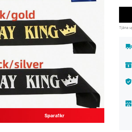
Tjäna up
Spara1kr