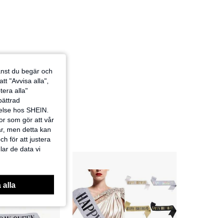
jänst du begär och
tt "Avvisa alla",
tera alla"
rbättrad
velse hos SHEIN.
or som gör att vår
ar, men detta kan
h för att justera
lar de data vi
 alla