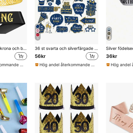
5
Födelsedagskungskrona och band, kunglig guldkrona för män, festdekoration, födelsedagspresent för män, kunglig skönhetstävlingskrona, jul, bröllopsfest, svensexa, maskeradfest för kvinnor och män
36 st svarta och silverfärgade fotobåsrekvisita för födelsedag, svarta och guldfärgade födelsedagspartydekorationer för kvinnor och män
56kr
36kr
Hög andel återkommande kunder
Hög andel återkommande kunder