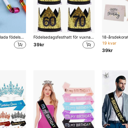
5/20/50 st - Färgglada födelsedagsfestblåsare, festljudmakare, födelsedagshorn, festvisselpipor, nyårsfestgåvor, festblåsare, festpresenter, festtillbehör, slumpmässiga färger
Födelsedagsfesthatt för vuxna, handgjord filt i guld 20-, 30-, 40-, 50-, 60-, 70-årsdagsfesthatt
19 kvar
39kr
39kr