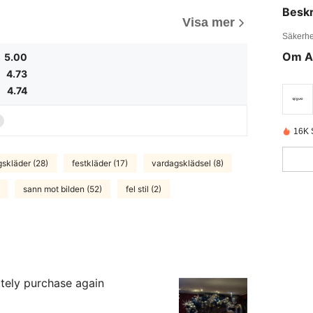
Beskr
Visa mer
Säkerhe
Om A
5.00
4.73
4.74
16K 
skläder (28)
festkläder (17)
vardagsklädsel (8)
sann mot bilden (52)
fel stil (2)
initely purchase again