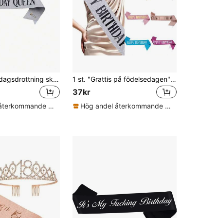
Silver födelsedagsdrottning skärp
1 st. "Grattis på födelsedagen"-band för kvinnor och män, grattis på födelsedagen-band, rosa, vitt, roséguld, svart med skimrande folie-band för 16, 18, 21, 30, 40, 50, 60, 70, 80, 90-årsdag, present eller vilken födelsedagsfest som helst, för alla åldrar
37kr
Hög andel återkommande kunder
Hög andel återkommande kunder