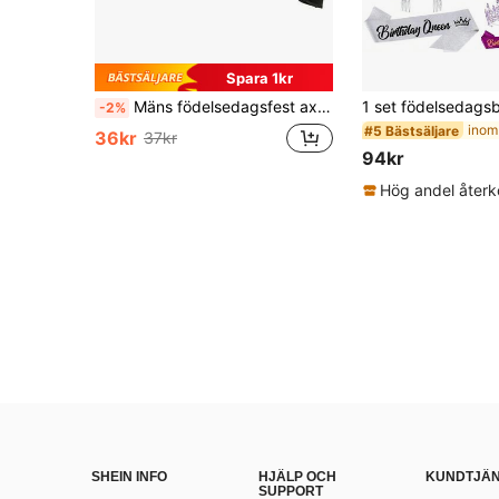
Spara 1kr
Mäns födelsedagsfest axelremsmärkeskit, födelsedagskung förgyllt bälte och bröstmärke, jul
-2%
#5 Bästsäljare
36kr
37kr
94kr
SHEIN INFO
HJÄLP OCH
KUNDTJÄ
SUPPORT