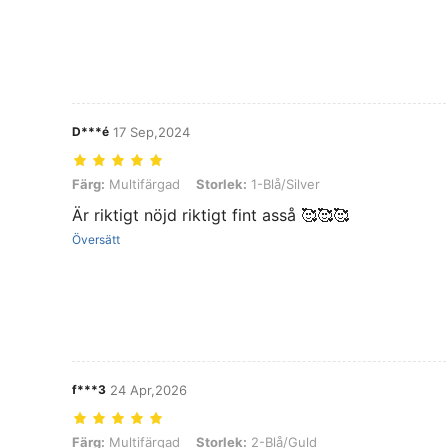
D***é
17 Sep,2024
Färg: Multifärgad, Storlek: 1-Blå/Silver
Färg:
Multifärgad
Storlek:
1-Blå/Silver
Är riktigt nöjd riktigt fint asså 🥰🥰🥰
Översätt
f***3
24 Apr,2026
Färg: Multifärgad, Storlek: 2-Blå/Guld
Färg:
Multifärgad
Storlek:
2-Blå/Guld