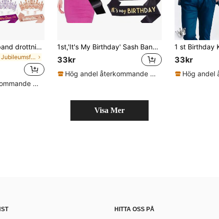
1 set födelsedagsband drottning och krona för kvinnor färgglatt födelsedagspannband och födelsedagsdrottning bandset grattis på födelsedagen tiara för kvinnor kristallfödelsedagskrona vuxna kvinnor födelsedagsdekorationer, jul
1st,'It's My Birthday' Sash Band För Kvinnor Och Män,It's My Birthday Sash Hot Rosa Vit Rose Guld Svart Med Iriserande Folie Sash För 16:e 18:e 21:e 30:e 40:e 50:e 60:e 70:e 80:e 90:e 90:e Födelsedag Fest Födelsedag Födelsedag Present eller valfri
inom Jubileumsfest Partyhattar
33kr
33kr
Hög andel återkommande kunder
Hög andel återkommande kunder
Visa Mer
NST
HITTA OSS PÅ