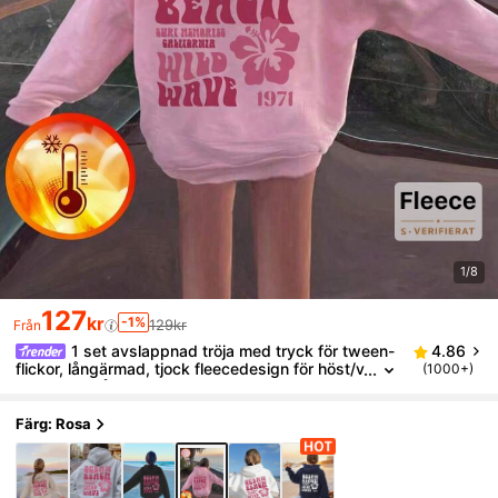
1/8
127
kr
-1%
129kr
Från
1 set avslappnad tröja med tryck för tween-
4.86
flickor, långärmad, tjock fleecedesign för höst/v
(1000+)
inter - Bär våra bekväma och moderiktiga barnt
röjor och utforska världen!
Färg: Rosa