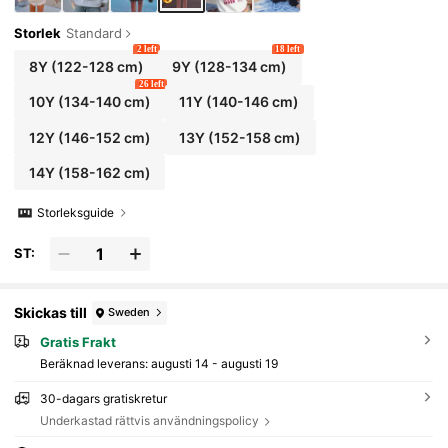
Storlek
Standard
2 left
18 left
8Y
(122-128 cm)
9Y
(128-134 cm)
26 left
10Y
(134-140 cm)
11Y
(140-146 cm)
12Y
(146-152 cm)
13Y
(152-158 cm)
14Y
(158-162 cm)
Storleksguide
ST:
Skickas till
Sweden
Gratis Frakt
Beräknad leverans:
augusti 14 - augusti 19
30-dagars gratiskretur
Underkastad rättvis användningspolicy