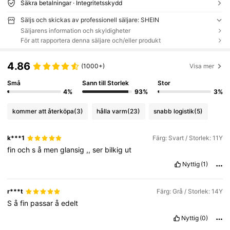
Säkra betalningar · Integritetsskydd
Säljs och skickas av professionell säljare: SHEIN
Säljarens information och skyldigheter
För att rapportera denna säljare och/eller produkt
4.86
(1000+)
Visa mer
Små
Sann till Storlek
Stor
4%
93%
3%
kommer att återköpa
(3)
hålla varm
(23)
snabb logistik
(5)
k***1
Färg: Svart / Storlek: 11Y
fin
och
s
å
men
glansig
,,
ser
bilkig
ut
Nyttig
(1)
r***t
Färg: Grå / Storlek: 14Y
S
å
fin
passar
å
edelt
Nyttig
(0)