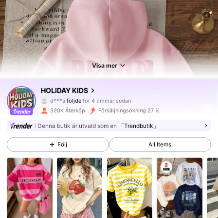
Visa mer
141K Följare
4.88
HOLIDAY KIDS
p***8
är på webben
141K Följare
4.88
320K Återköp
Försäljningsökning 27 %
Denna butik är utvald som en
「Trendbutik」
141K Följare
4.88
Följ
All Items
141K Följare
4.88
141K Följare
4.88