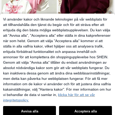
Vi använder kakor och liknande teknologier på vår webbplats för
20
att tillhandahålla den tjänst du begär och för att sträva efter att
erbjuda dig den bästa möjliga webbplatsupplevelsen. Du kan välja
Vintage strandstil avslappnad seme
109
sterblå sjöstjärna & hibiskusmönste
8
att "Avvisa alla", "Acceptera alla" eller ställa in dina kakpreferenser
kr
r, tweenflickor avslappnat mönster l
när som helst. Genom att välja "Acceptera alla" kommer vi att
SHEIN T-shirt för twe
ångärmad huva tjock sweatshirt, lä
EU Warehouse
79
en-flickor med markerad midja och
mplig för höst/vinter, semestervibba
ställa in alla valfria kakor, vilket hjälper oss att analysera trafik,
kr
kort ärm, blind box 3-i-1, slumpmäs
r, Miami Girl, chill chill, höstoutfit
erbjuda förbättrad funktionalitet och anpassa innehåll och
sig leverans, rosa med stort liljemön
ster, vit och rosa, för utflykter, street
annonser för att komplettera din shoppingupplevelse hos SHEIN.
och vardag, basic och mångsidig, fö
Genom att välja "Avvisa alla" tillåter du endast användningen av
r vår, sommar, höst och vinter, alla s
äsonger
absolut nödvändiga kakor som gör att vår webbplats fungerar. Du
kan inaktivera dessa genom att ändra dina webbläsarinställningar,
men detta kan påverka hur webbplatsen fungerar. För att få mer
information om de kakor vi använder och för att justera dina valfria
kakainställningar, välj "Hantera kakor". För mer information om hur
vi behandlar de data vi samlar in,
klicka här för att se vår
integritetspolicy.
Avvisa alla
Acceptera alla