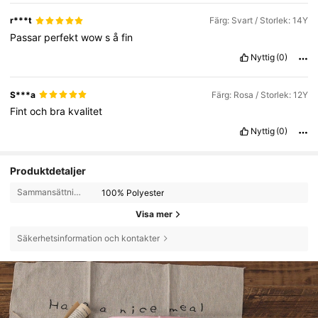
r***t
Färg: Svart / Storlek: 14Y
Passar
perfekt
wow
s
å
fin
Nyttig
(0)
S***a
Färg: Rosa / Storlek: 12Y
Fint
och
bra
kvalitet
Nyttig
(0)
Produktdetaljer
Sammansättning:
100% Polyester
Visa mer
Säkerhetsinformation och kontakter