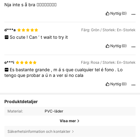
Nja
inte
s
å
bra
😵‍💫😵‍💫😵‍💫😵‍💫
Nyttig
(0)
d***a
Färg: Grön / Storlek: En-Storlek
So
cute
!
Can
’
t
wait
to
try
it
Nyttig
(0)
o***i
Färg: Rosa / Storlek: En-Storlek
Es
bastante
grande
,
m
á
s
que
cualquier
tel
é
fono
.
Lo
tengo
que
probar
a
ú
n
a
ver
si
no
cala
Nyttig
(0)
Produktdetaljer
Material:
PVC-läder
Visa mer
Säkerhetsinformation och kontakter