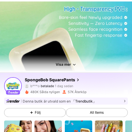
67K Följare
4.84
Visa mer
SpongeBob SquarePants
67K Följare
4.84
b***o
betalade
1 dag sedan
480K Sålda nyligen
57K Återköp
67K Följare
4.84
Denna butik är utvald som en
「Trendbutik」
Följ
All Items
67K Följare
4.84