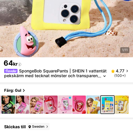
1/11
64
kr
SpongeBob SquarePants | SHEIN 1 vattentät
4.77
pekskärm med tecknat mönster och transparen
(100+)
t mobiltelefonväska för vattensport, lämplig för
forsränning, strand, simning, båtliv, kajakpaddling,
vandring, skyddar mobiltelefoner, kameror, kontante
Färg: Gul
r, pass, dokument från vatten, sand, snö, damm
Skickas till
Sweden