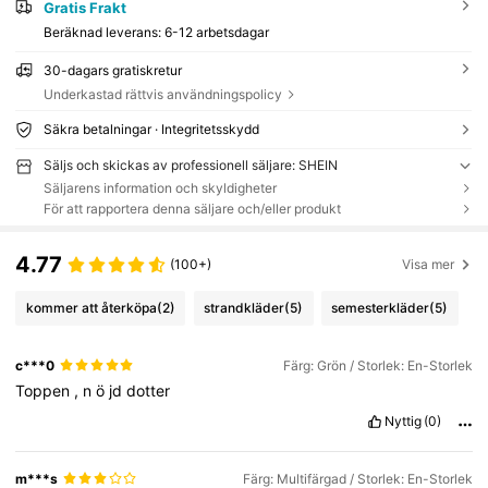
Gratis Frakt
Beräknad leverans:
6-12 arbetsdagar
30-dagars gratiskretur
Underkastad rättvis användningspolicy
Säkra betalningar · Integritetsskydd
Säljs och skickas av professionell säljare: SHEIN
Säljarens information och skyldigheter
För att rapportera denna säljare och/eller produkt
4.77
(100+)
Visa mer
kommer att återköpa
(2)
strandkläder
(5)
semesterkläder
(5)
c***0
Färg: Grön / Storlek: En-Storlek
Toppen
,
n
ö
jd
dotter
Nyttig
(0)
m***s
Färg: Multifärgad / Storlek: En-Storlek