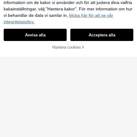
information om de kakor vi använder och för att justera dina valfria
kakainställningar, välj "Hantera kakor". För mer information om hur
vi behandlar de data vi samlar in,
klicka här för att se vår
integritetspolicy.
Mjukt gummi- och silikonfodral för
Avvisa alla
Acceptera alla
PowerShot G7X Mark II III G7X3, sk
11 kvar
yddande kroppsskal med linsskydd
91
kr
Hantera cookies
LÄGG TILL I VARUKORGEN
Vattentät midjeväska i PVC för cros
sbody, tre lager försegling, stor kap
30
kr
acitet. Förvaringsväska för touchsk
ärmstelefon och plånbok. Lämplig f
ör simning, dykning, snorkling, kaja
kpaddling, båtfärd, vattenpark, stra
nd, resor, utomhussporter och skolst
art.