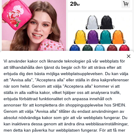
29
gsväska, smink- och läppstiftsväsk
kr
a, stor kapacitet för att förvara bind
or, tamponger, kontorsmaterial, myn
t, pennor, kontanter, kosmetika, vikt
ig för kvinnor, bekväm för utflykter
Vi använder kakor och liknande teknologier på vår webbplats för
att tillhandahålla den tjänst du begär och för att sträva efter att
18
erbjuda dig den bästa möjliga webbplatsupplevelsen. Du kan välja
att "Avvisa alla", "Acceptera alla" eller ställa in dina kakpreferenser
1 st/5 st/10 st polyester dragskoväs
Fansphere
ka, förvaringsväska, maratonväska,
när som helst. Genom att välja "Acceptera alla" kommer vi att
45
Strawberry Shortcake X SHEIN Lite
kr
ryggsäck, sportväska, lämplig för re
n förvaringsväska med jordbärstem
ställa in alla valfria kakor, vilket hjälper oss att analysera trafik,
34
sor, yoga, fitness, utomhuscamping
kr
a, multifunktionell kosmetikväska f
och vandring
erbjuda förbättrad funktionalitet och anpassa innehåll och
ör bindor, smink, elektronik och små
saker, söt mönstrad organizer för da
annonser för att komplettera din shoppingupplevelse hos SHEIN.
glig pendling
Genom att välja "Avvisa alla" tillåter du endast användningen av
absolut nödvändiga kakor som gör att vår webbplats fungerar. Du
kan inaktivera dessa genom att ändra dina webbläsarinställningar,
men detta kan påverka hur webbplatsen fungerar. För att få mer